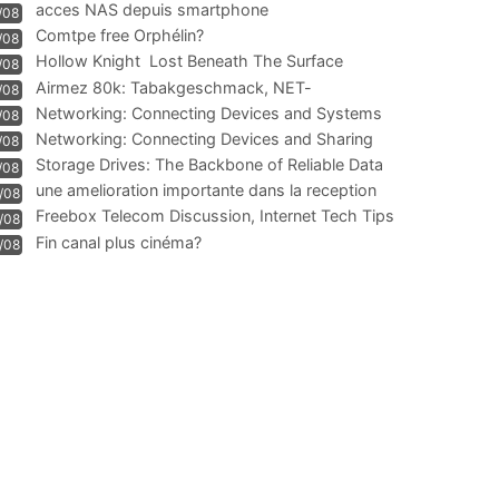
acces NAS depuis smartphone
/08
Comtpe free Orphélin?
/08
Hollow Knight  Lost Beneath The Surface
/08
Airmez 80k: Tabakgeschmack, NET-
/08
Technologie und Leistung im
Networking: Connecting Devices and Systems
/08
Networking: Connecting Devices and Sharing
/08
Information
Storage Drives: The Backbone of Reliable Data
/08
Management
une amelioration importante dans la reception
/08
WIFI
Freebox Telecom Discussion, Internet Tech Tips
/08
Communi
Fin canal plus cinéma?
/08