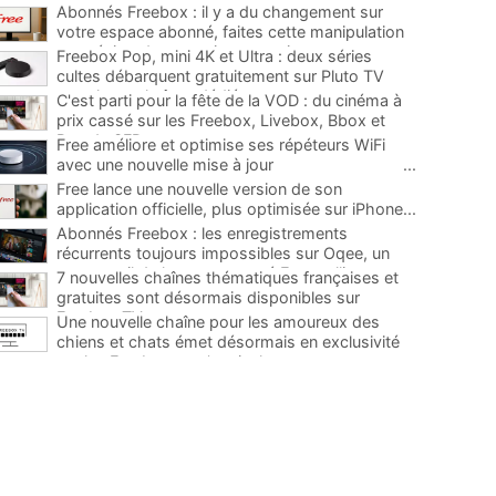
Abonnés Freebox : il y a du changement sur
votre espace abonné, faites cette manipulation
pour éviter de mauvaises surprises
...
Freebox Pop, mini 4K et Ultra : deux séries
cultes débarquent gratuitement sur Pluto TV
avec leurs chaînes dédiées
...
C'est parti pour la fête de la VOD : du cinéma à
prix cassé sur les Freebox, Livebox, Bbox et
Box de SFR
...
Free améliore et optimise ses répéteurs WiFi
avec une nouvelle mise à jour
...
Free lance une nouvelle version de son
application officielle, plus optimisée sur iPhone
...
Abonnés Freebox : les enregistrements
récurrents toujours impossibles sur Oqee, un
super outil de la communauté Free pallie ce
7 nouvelles chaînes thématiques françaises et
manque
...
gratuites sont désormais disponibles sur
Freebox TV
...
Une nouvelle chaîne pour les amoureux des
chiens et chats émet désormais en exclusivité
sur les Freebox, et c'est inclus
...