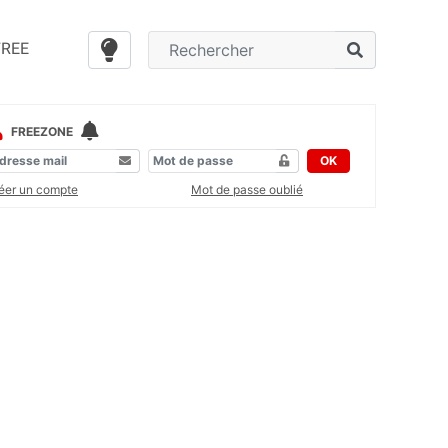
FREE
FREEZONE
OK
éer un compte
Mot de passe oublié