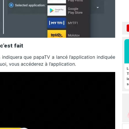
c’est fait
indiquera que papaTV a lancé l’application indiquée
oi, vous accéderez à l’application.
L
T
l
s
F