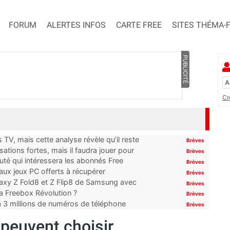
FORUM
ALERTES INFOS
CARTE FREE
SITES THÉMA-
PUBLICITÉ
Cr
TV, mais cette analyse révèle qu’il reste
Brèves
ations fortes, mais il faudra jouer pour
Brèves
uté qui intéressera les abonnés Free
Brèves
x jeux PC offerts à récupérer
Brèves
laxy Z Fold8 et Z Flip8 de Samsung avec
Brèves
 la Freebox Révolution ?
Brèves
’à 3 millions de numéros de téléphone
Brèves
peuvent choisir