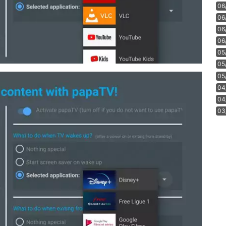
06
06
06
06
05
05
05
04
04
03