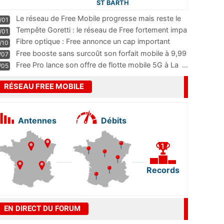
ST BARTH
Le réseau de Free Mobile progresse mais reste le
/01
m
...
Tempête Goretti : le réseau de Free fortement impa
/01
...
Fibre optique : Free annonce un cap important
/10
pass
...
Free booste sans surcoût son forfait mobile à 9,99
/07
...
Free Pro lance son offre de flotte mobile 5G à La
...
/05
RÉSEAU FREE MOBILE
Antennes
Débits
Records
EN DIRECT DU FORUM