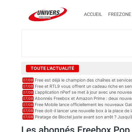
ACCUEIL
FREEZONE
TOUTE L'ACTUALITÉ
Free est déjà le champion des chaînes et services 
07/08
encore au moin...
Free et RTL9 vous offrent un cadeau riche en sens
07/08
l’obtenir
L’application nPerf se met à jour avec une nouvea
07/08
Mobile, Orange, SFR ...
Abonnés Freebox et Amazon Prime : deux nouveau
07/08
Free Mobile lance officiellement les nouveaux Ga
07/08
des promos et des cadeaux
Free doit-il lancer une nouvelle box à la place de
07/08
Piratage de Bloctel juste avant son arrêt ? Jusqu
07/08
auraient fuité
Les abonnés Freebox Pop 