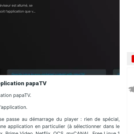
pplication papaTV
cation papaTV.
’application.
se passe au démarrage du player : rien de spécial,
ne application en particulier (à sélectionner dans le
lix, Prime Video, Netflix, OCS, myCANAL, Free Ligue 1