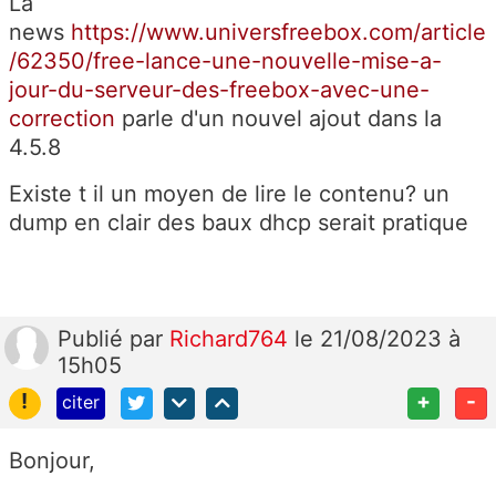
La
news
https://www.universfreebox.com/article
/62350/free-lance-une-nouvelle-mise-a-
jour-du-serveur-des-freebox-avec-une-
correction
parle d'un nouvel ajout dans la
4.5.8
Existe t il un moyen de lire le contenu? un
dump en clair des baux dhcp serait pratique
Publié
par
Richard764
le 21/08/2023 à
15h05
!
+
-
citer
Bonjour,