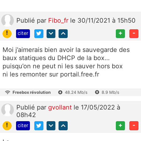
Publié
par
Fibo_fr
le 30/11/2021 à 15h50
!
+
-
citer
Moi j’aimerais bien avoir la sauvegarde des
baux statiques du DHCP de la box…
puisqu’on ne peut ni les sauver hors box
ni les remonter sur portail.free.fr
Freebox révolution
48.24 Mb/s
8.9 Mb/s
Publié
par
gvollant
le 17/05/2022 à
08h42
!
+
-
citer