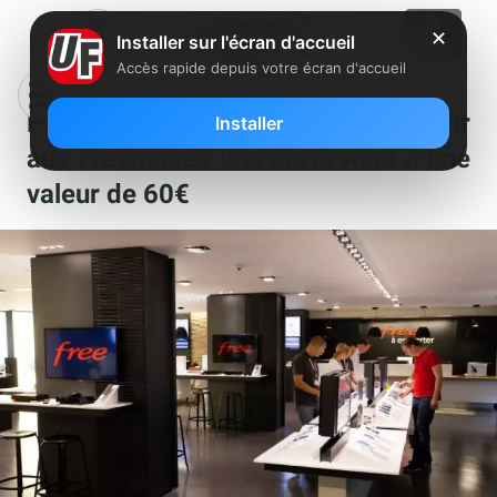
✕
Installer sur l'écran d'accueil
Accès rapide depuis votre écran d'accueil
Free s’associe à The Kase pour offrir
Installer
aux Freenautes une carte Klub d’une
valeur de 60€