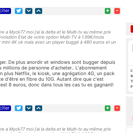
+
-
citer
re a Myck77 moi j'ai la delta et le Multi-tv au même prix
évolution Etat de votre option Multi-TV à 1.99€/mois
yer mini 4K ok mais avec un player buggé à 480 euros et un
ger. De plus anordir et windows sont bugger depuis
s millions de personne d'acheter.. L'abonnement
L
n plus Netflix, le kiosk, une agrégation 4G, un pack
M
e d'être en fibre du 10G. Autant dire que c'est
T
est 8 euros, donc dans tous les cas tu es gagnant!
F
F
+
-
citer
re a Myck77 moi j'ai la delta et le Multi-tv au même prix