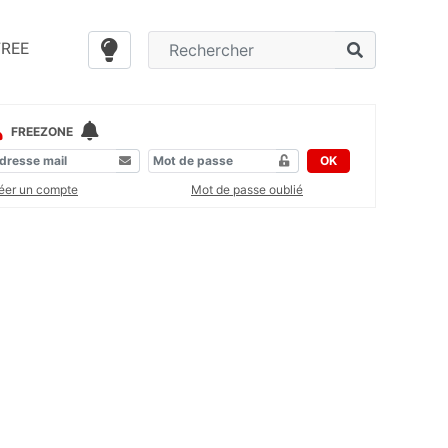
FREE
FREEZONE
OK
éer un compte
Mot de passe oublié