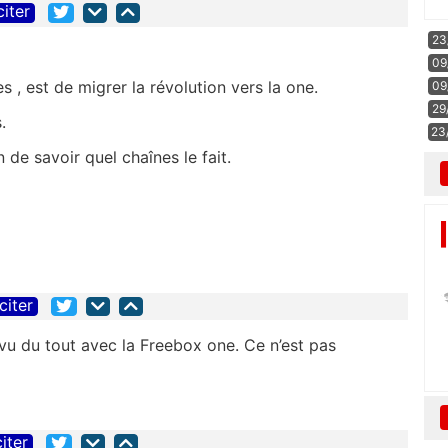
citer
23
09
s , est de migrer la
révolution vers la one.
09
29
.
23
 de savoir quel chaînes le fait.
citer
évu du tout avec la Freebox one. Ce n’est pas
citer