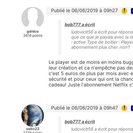
!
Publié le 06/06/2019 à 09h27
bob777 a écrit
gdnico
ludoviclt56 a écrit pour répond
3616 points
que ce que je payais avec la r
: active Type de boitier : Pla
abonnement plus cher. non?
Le player est de moins en moins bug
leur création et ca n'empêche pas de
c'est 5 euros de plus par mois avec e
sécurité et pour ceux qui ont la chanc
cadeau! Juste l'abonnement Netflix c'
!
Publié le 06/06/2019 à 09h47
bob777 a écrit
sebc22
ludoviclt56 a écrit pour répond
2728 points