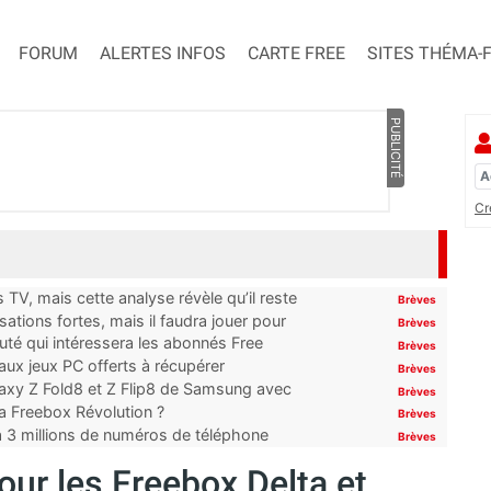
FORUM
ALERTES INFOS
CARTE FREE
SITES THÉMA-
PUBLICITÉ
Cr
TV, mais cette analyse révèle qu’il reste
Brèves
ations fortes, mais il faudra jouer pour
Brèves
uté qui intéressera les abonnés Free
Brèves
x jeux PC offerts à récupérer
Brèves
laxy Z Fold8 et Z Flip8 de Samsung avec
Brèves
 la Freebox Révolution ?
Brèves
’à 3 millions de numéros de téléphone
Brèves
our les Freebox Delta et