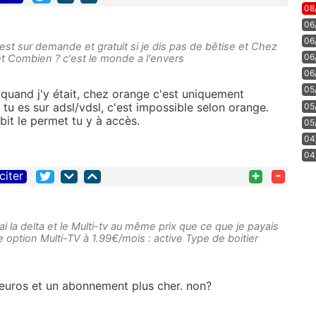
08
06
06
est sur demande et gratuit si je dis pas de bêtise et Chez
06
et Combien ? c'est le monde a l'envers
06
05
 quand j'y était, chez orange c'est uniquement
i tu es sur adsl/vdsl, c'est impossible selon orange.
05
bit le permet tu y à accès.
05
04
04
+
-
citer
i la delta et le Multi-tv au même prix que ce que je payais
e option Multi-TV à 1.99€/mois : active Type de boitier
euros et un abonnement plus cher. non?