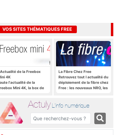
VOS SITES THÉMATIQUES FREE
'Actualité de la Freebox
La Fibre Chez Free
ini 4K
Retrouvez tout l actualité du
oute l'actualité de la
déploiement de la fibre chez
reebox Mini 4K, la box de
Free : les nouveaux NRO, les
ree sous Android TV
tutoriels, les astuces, etc.
Actuly
L'info numérique