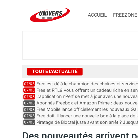
ACCUEIL
FREEZONE
TOUTE L'ACTUALITÉ
Free est déjà le champion des chaînes et services 
07/08
encore au moin...
Free et RTL9 vous offrent un cadeau riche en sens
07/08
l’obtenir
L’application nPerf se met à jour avec une nouvea
07/08
Mobile, Orange, SFR ...
Abonnés Freebox et Amazon Prime : deux nouveau
07/08
Free Mobile lance officiellement les nouveaux Ga
07/08
des promos et des cadeaux
Free doit-il lancer une nouvelle box à la place de
07/08
Piratage de Bloctel juste avant son arrêt ? Jusqu
07/08
auraient fuité
Des nouveautés arrivent p