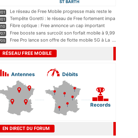
ST BARTH
Le réseau de Free Mobile progresse mais reste le
/01
m
...
Tempête Goretti : le réseau de Free fortement impa
/01
...
Fibre optique : Free annonce un cap important
/10
pass
...
Free booste sans surcoût son forfait mobile à 9,99
/07
...
Free Pro lance son offre de flotte mobile 5G à La
...
/05
RÉSEAU FREE MOBILE
Antennes
Débits
Records
EN DIRECT DU FORUM