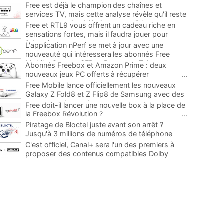
Free est déjà le champion des chaînes et
services TV, mais cette analyse révèle qu'il reste
encore au moins 141 ajouts possibles
...
Free et RTL9 vous offrent un cadeau riche en
sensations fortes, mais il faudra jouer pour
l'obtenir
...
L'application nPerf se met à jour avec une
nouveauté qui intéressera les abonnés Free
Mobile, Orange, SFR et Bouygues Telecom
...
Abonnés Freebox et Amazon Prime : deux
nouveaux jeux PC offerts à récupérer
...
Free Mobile lance officiellement les nouveaux
Galaxy Z Fold8 et Z Flip8 de Samsung avec des
promos et des cadeaux
...
Free doit-il lancer une nouvelle box à la place de
la Freebox Révolution ?
...
Piratage de Bloctel juste avant son arrêt ?
Jusqu'à 3 millions de numéros de téléphone
auraient fuité
...
C'est officiel, Canal+ sera l'un des premiers à
proposer des contenus compatibles Dolby
Vision 2
...