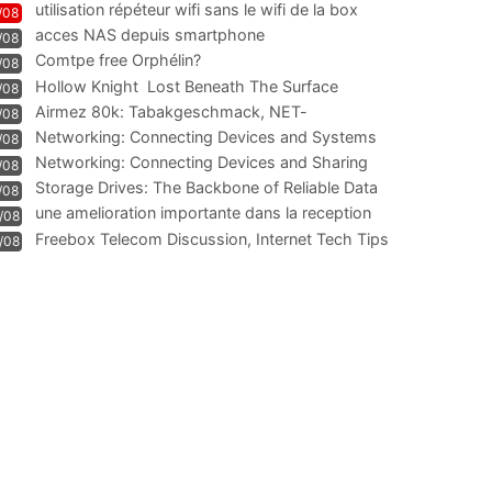
utilisation répéteur wifi sans le wifi de la box
/08
acces NAS depuis smartphone
/08
Comtpe free Orphélin?
/08
Hollow Knight  Lost Beneath The Surface
/08
Airmez 80k: Tabakgeschmack, NET-
/08
Technologie und Leistung im
Networking: Connecting Devices and Systems
/08
Networking: Connecting Devices and Sharing
/08
Information
Storage Drives: The Backbone of Reliable Data
/08
Management
une amelioration importante dans la reception
/08
WIFI
Freebox Telecom Discussion, Internet Tech Tips
/08
Communi