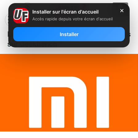
✕
Installer sur l'écran d'accueil
Accès rapide depuis votre écran d'accueil
Le Redmi K20 montre ses capacités
Installer
sur Geekbench