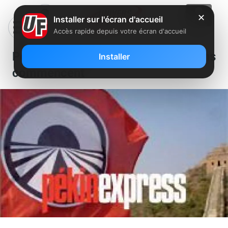
✕
Installer sur l'écran d'accueil
Accès rapide depuis votre écran d'accueil
Pekin Express 4: les inscriptions
Installer
commencent