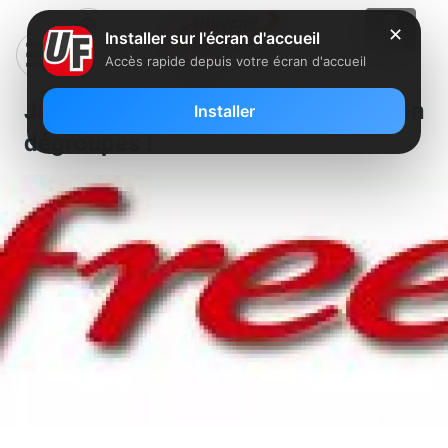
✕
Installer sur l'écran d'accueil
Accès rapide depuis votre écran d'accueil
Jusqu’à 22 Mbps pour les non
Installer
dégroupés !