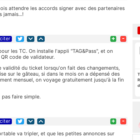
 dois attendre les accords signer avec des partenaires
 jamais...!
+
-
citer
ur les TC. On installe l'appli "TAG&Pass", et on
e QR code de validateur.
validité du ticket lorsqu'on fait des changements,
rise sur le gâteau, si dans le mois on a dépensé des
T
ement mensuel, on voyage gratuitement jusqu'à la fin
R
d
 pas faire simple.
+
-
citer
table va tripler, et que les petites annonces sur