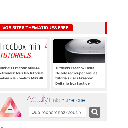
VOS SITES THÉMATIQUES FREE
utoriels Freebox Mini 4K
Tutoriels Freebox Delta
etrouvez tous les tutoriels
Ce site regroupe tous les
édiés à la Freebox Mini 4K
tutoriels de la Freebox
Delta, la box haut de
gamme de Free
Actuly
L'info numérique