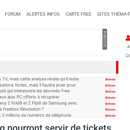
FORUM
ALERTES INFOS
CARTE FREE
SITES THÉMA-
PUBLICITÉ
Cr
TV, mais cette analyse révèle qu’il reste
Brèves
ations fortes, mais il faudra jouer pour
Brèves
uté qui intéressera les abonnés Free
Brèves
x jeux PC offerts à récupérer
Brèves
laxy Z Fold8 et Z Flip8 de Samsung avec
Brèves
 la Freebox Révolution ?
Brèves
’à 3 millions de numéros de téléphone
Brèves
pourront servir de tickets