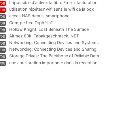
Impossible d'activer la fibre Free + facturation
/08
résiliation
utilisation répéteur wifi sans le wifi de la box
/08
acces NAS depuis smartphone
/08
Comtpe free Orphélin?
/08
Hollow Knight  Lost Beneath The Surface
/08
Airmez 80k: Tabakgeschmack, NET-
/08
Technologie und Leistung im
Networking: Connecting Devices and Systems
/08
Networking: Connecting Devices and Sharing
/08
Information
Storage Drives: The Backbone of Reliable Data
/08
Management
une amelioration importante dans la reception
/08
WIFI