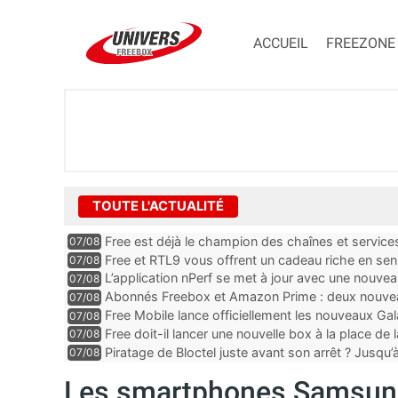
ACCUEIL
FREEZONE
TOUTE L'ACTUALITÉ
Free est déjà le champion des chaînes et services 
07/08
encore au moin...
Free et RTL9 vous offrent un cadeau riche en sens
07/08
l’obtenir
L’application nPerf se met à jour avec une nouvea
07/08
Mobile, Orange, SFR ...
Abonnés Freebox et Amazon Prime : deux nouveau
07/08
Free Mobile lance officiellement les nouveaux Ga
07/08
des promos et des cadeaux
Free doit-il lancer une nouvelle box à la place de
07/08
Piratage de Bloctel juste avant son arrêt ? Jusqu
07/08
auraient fuité
Les smartphones Samsung 