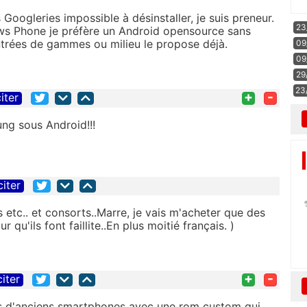
Googleries impossible à désinstaller, je suis preneur.
23
dows Phone je préfère un Android opensource sans
ntrées de gammes ou milieu le propose déjà.
09
09
29
23
+
-
iter
ung sous Android!!!
citer
etc.. et consorts..Marre, je vais m'acheter que des
 qu'ils font faillite..En plus moitié français. )
+
-
citer
rs d'anciens smartphones avec une rom custom qui,