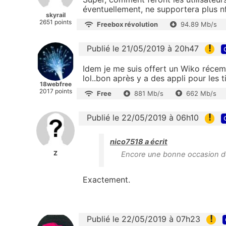
éventuellement, ne supportera plus n
skyrail
2651 points
Freebox révolution
94.89 Mb/s
!
Publié le 21/05/2019 à 20h47
Idem je me suis offert un Wiko récem
lol..bon après y a des appli pour les
18webfree
2017 points
Free
881 Mb/s
662 Mb/s
!
Publié le 22/05/2019 à 06h10
nico7518 a écrit
Z
Encore une bonne occasion de 
Exactement.
!
Publié le 22/05/2019 à 07h23