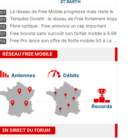
ST BARTH
Le réseau de Free Mobile progresse mais reste le
/01
m
...
Tempête Goretti : le réseau de Free fortement impa
/01
...
Fibre optique : Free annonce un cap important
/10
pass
...
Free booste sans surcoût son forfait mobile à 9,99
/07
...
Free Pro lance son offre de flotte mobile 5G à La
...
/05
RÉSEAU FREE MOBILE
Antennes
Débits
Records
EN DIRECT DU FORUM