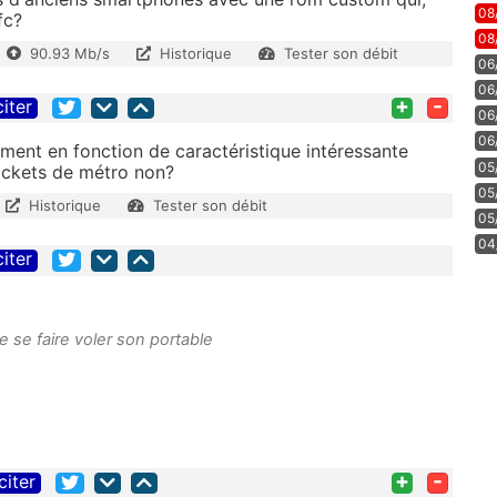
08
fc?
08
90.93 Mb/s
Historique
Tester son débit
06
06
+
-
citer
06
06
ment en fonction de caractéristique intéressante
05
 tickets de métro non?
05
Historique
Tester son débit
05
04
citer
se faire voler son portable
+
-
citer