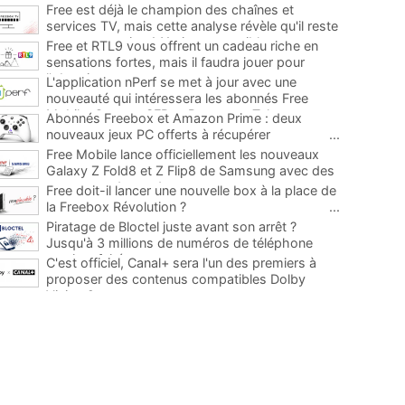
Free est déjà le champion des chaînes et
services TV, mais cette analyse révèle qu'il reste
encore au moins 141 ajouts possibles
...
Free et RTL9 vous offrent un cadeau riche en
sensations fortes, mais il faudra jouer pour
l'obtenir
...
L'application nPerf se met à jour avec une
nouveauté qui intéressera les abonnés Free
Mobile, Orange, SFR et Bouygues Telecom
...
Abonnés Freebox et Amazon Prime : deux
nouveaux jeux PC offerts à récupérer
...
Free Mobile lance officiellement les nouveaux
Galaxy Z Fold8 et Z Flip8 de Samsung avec des
promos et des cadeaux
...
Free doit-il lancer une nouvelle box à la place de
la Freebox Révolution ?
...
Piratage de Bloctel juste avant son arrêt ?
Jusqu'à 3 millions de numéros de téléphone
auraient fuité
...
C'est officiel, Canal+ sera l'un des premiers à
proposer des contenus compatibles Dolby
Vision 2
...