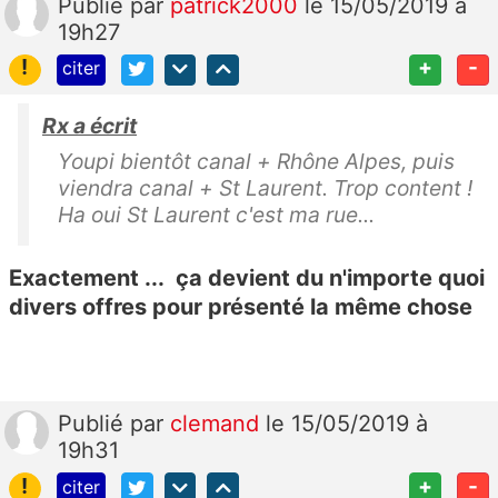
Publié
par
patrick2000
le 15/05/2019 à
19h27
!
+
-
citer
Rx a écrit
Youpi bientôt canal + Rhône Alpes, puis
viendra canal + St Laurent. Trop content !
Ha oui St Laurent c'est ma rue...
Exactement ... ça devient du n'importe quoi
divers offres pour présenté la même chose
Publié
par
clemand
le 15/05/2019 à
19h31
!
+
-
citer