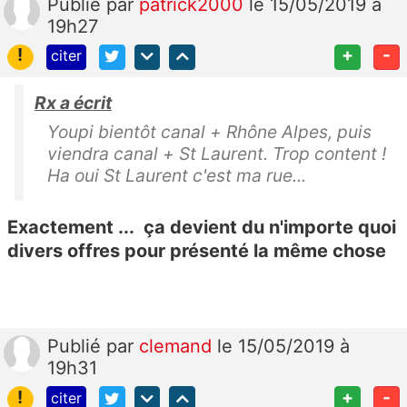
Publié
par
patrick2000
le 15/05/2019 à
19h27
!
+
-
citer
Rx a écrit
Youpi bientôt canal + Rhône Alpes, puis
viendra canal + St Laurent. Trop content !
Ha oui St Laurent c'est ma rue...
Exactement ... ça devient du n'importe quoi
divers offres pour présenté la même chose
Publié
par
clemand
le 15/05/2019 à
19h31
!
+
-
citer