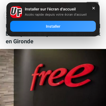
✕
Installer sur l'écran d'accueil
Accès rapide depuis votre écran d'accueil
Un poste de conseiller commercial
Installer
boutique est à pourvoir à Bordeaux
en Gironde