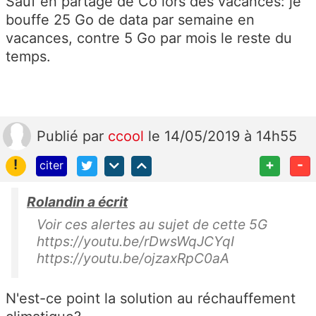
Sauf en partage de Co lors des vacances: je
bouffe 25 Go de data par semaine en
vacances, contre 5 Go par mois le reste du
temps.
Publié
par
ccool
le 14/05/2019 à 14h55
!
+
-
citer
Rolandin a écrit
Voir ces alertes au sujet de cette 5G
https://youtu.be/rDwsWqJCYqI
https://youtu.be/ojzaxRpC0aA
N'est-ce point la solution au réchauffement