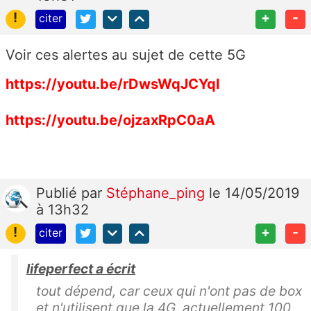
!
+
-
citer
Voir ces alertes au sujet de cette 5G
https://youtu.be/rDwsWqJCYqI
https://youtu.be/ojzaxRpC0aA
Publié
par
Stéphane_ping
le 14/05/2019
à 13h32
!
+
-
citer
lifeperfect a écrit
tout dépend, car ceux qui n'ont pas de box
et n'utilisent que la 4G, actuellement 100