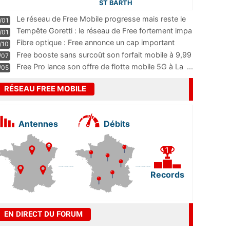
ST BARTH
Le réseau de Free Mobile progresse mais reste le
/01
m
...
Tempête Goretti : le réseau de Free fortement impa
/01
...
Fibre optique : Free annonce un cap important
/10
pass
...
Free booste sans surcoût son forfait mobile à 9,99
/07
...
Free Pro lance son offre de flotte mobile 5G à La
...
/05
RÉSEAU FREE MOBILE
Antennes
Débits
Records
EN DIRECT DU FORUM