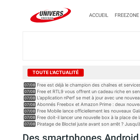
ACCUEIL
FREEZONE
TOUTE L'ACTUALITÉ
Free est déjà le champion des chaînes et services 
07/08
encore au moin...
Free et RTL9 vous offrent un cadeau riche en sens
07/08
l’obtenir
L’application nPerf se met à jour avec une nouvea
07/08
Mobile, Orange, SFR ...
Abonnés Freebox et Amazon Prime : deux nouveau
07/08
Free Mobile lance officiellement les nouveaux Ga
07/08
des promos et des cadeaux
Free doit-il lancer une nouvelle box à la place de
07/08
Piratage de Bloctel juste avant son arrêt ? Jusqu
07/08
auraient fuité
Des smartphones Android 