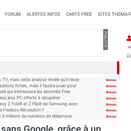
FORUM
ALERTES INFOS
CARTE FREE
SITES THÉMA-
PUBLICITÉ
Cr
TV, mais cette analyse révèle qu’il reste
Brèves
ations fortes, mais il faudra jouer pour
Brèves
uté qui intéressera les abonnés Free
Brèves
x jeux PC offerts à récupérer
Brèves
laxy Z Fold8 et Z Flip8 de Samsung avec
Brèves
 la Freebox Révolution ?
Brèves
’à 3 millions de numéros de téléphone
Brèves
sans Google, grâce à un