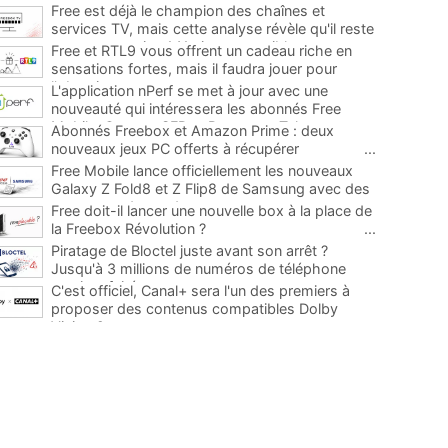
Free est déjà le champion des chaînes et
services TV, mais cette analyse révèle qu'il reste
encore au moins 141 ajouts possibles
...
Free et RTL9 vous offrent un cadeau riche en
sensations fortes, mais il faudra jouer pour
l'obtenir
...
L'application nPerf se met à jour avec une
nouveauté qui intéressera les abonnés Free
Mobile, Orange, SFR et Bouygues Telecom
...
Abonnés Freebox et Amazon Prime : deux
nouveaux jeux PC offerts à récupérer
...
Free Mobile lance officiellement les nouveaux
Galaxy Z Fold8 et Z Flip8 de Samsung avec des
promos et des cadeaux
...
Free doit-il lancer une nouvelle box à la place de
la Freebox Révolution ?
...
Piratage de Bloctel juste avant son arrêt ?
Jusqu'à 3 millions de numéros de téléphone
auraient fuité
...
C'est officiel, Canal+ sera l'un des premiers à
proposer des contenus compatibles Dolby
Vision 2
...