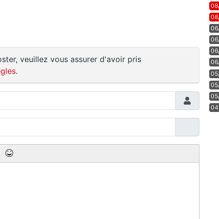
08
08
06
06
06
ster, veuillez vous assurer d'avoir pris
06
gles
.
05
05
05
04