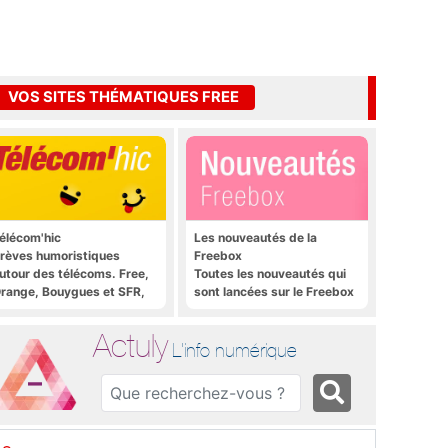
VOS SITES THÉMATIQUES FREE
élécom'hic
Les nouveautés de la
rèves humoristiques
Freebox
utour des télécoms. Free,
Toutes les nouveautés qui
range, Bouygues et SFR,
sont lancées sur le Freebox
ous y passent.
Révolution, Freebox Mini 4K
et Freebox Crystal
Actuly
L'info numérique