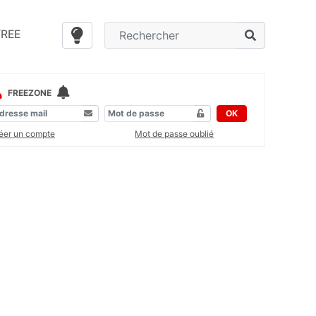
FREE
FREEZONE
OK
éer un compte
Mot de passe oublié