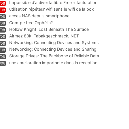
Impossible d'activer la fibre Free + facturation
/08
résiliation
utilisation répéteur wifi sans le wifi de la box
/08
acces NAS depuis smartphone
/08
Comtpe free Orphélin?
/08
Hollow Knight  Lost Beneath The Surface
/08
Airmez 80k: Tabakgeschmack, NET-
/08
Technologie und Leistung im
Networking: Connecting Devices and Systems
/08
Networking: Connecting Devices and Sharing
/08
Information
Storage Drives: The Backbone of Reliable Data
/08
Management
une amelioration importante dans la reception
/08
WIFI