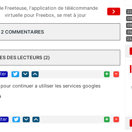
de
Freeteuse, l'application de télécommande
23
virtuelle pour Freebox, se met à jour
09
09
 2 COMMENTAIRES
29
23
S DES LECTEURS (2)
+
-
iter
 pour continuer a utiliser les services googles
a
+
-
iter