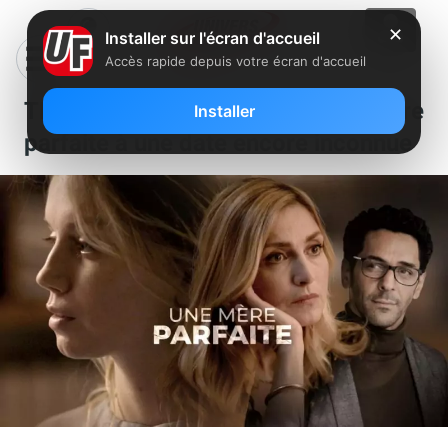
✕
Installer sur l'écran d'accueil
Accès rapide depuis votre écran d'accueil
TF1 repousse sa mini série Une mère
Installer
parfaite à une date encore inconnue