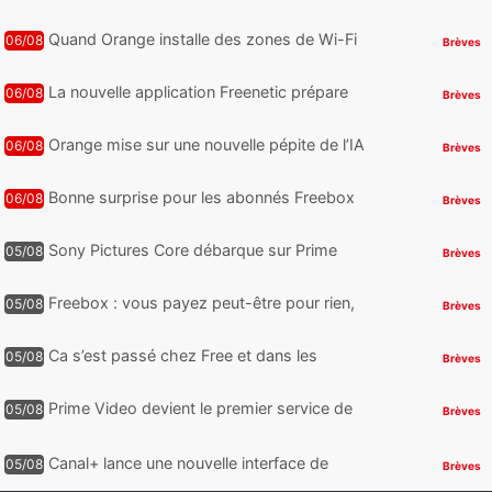
d’une offre gratuite
Quand Orange installe des zones de Wi-Fi
06/08
Brèves
gratuit au Bout du Monde
La nouvelle application Freenetic prépare
06/08
Brèves
son arrivée sur Android et iPhone pour les
abonnés Freebox, testez la
Orange mise sur une nouvelle pépite de l’IA
06/08
Brèves
Bonne surprise pour les abonnés Freebox
06/08
Brèves
Ultra, toute la Liga débarque sur Disney+
et c’est inclus
Sony Pictures Core débarque sur Prime
05/08
Brèves
Video avec des centaines de films et 7
jours offerts
Freebox : vous payez peut-être pour rien,
05/08
Brèves
voici comment retrouver et supprimer vos
abonnements TV oubliés
Ca s’est passé chez Free et dans les
05/08
Brèves
télécoms : Free dénonce et agit, un nouvel
appareil pointe le bout de...
Prime Video devient le premier service de
05/08
Brèves
streaming à franchir un nouveau cap en
HDR avec ce lancement
Canal+ lance une nouvelle interface de
05/08
Brèves
navigation sur iOS