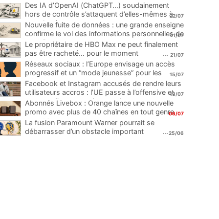
Des IA d’OpenAI (ChatGPT…) soudainement
hors de contrôle s’attaquent d’elles-mêmes à
22/07
une plateforme
...
Nouvelle fuite de données : une grande enseigne
confirme le vol des informations personnelles de
21/07
ses clients
...
Le propriétaire de HBO Max ne peut finalement
pas être racheté… pour le moment
...
21/07
Réseaux sociaux : l’Europe envisage un accès
progressif et un “mode jeunesse” pour les
15/07
mineurs
...
Facebook et Instagram accusés de rendre leurs
utilisateurs accros : l’UE passe à l’offensive et
13/07
menace d’une amende record
...
Abonnés Livebox : Orange lance une nouvelle
promo avec plus de 40 chaînes en tout genre
06/07
pour 1€
...
La fusion Paramount Warner pourrait se
débarrasser d’un obstacle important
...
25/06