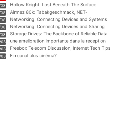
Hollow Knight  Lost Beneath The Surface
/08
Airmez 80k: Tabakgeschmack, NET-
/08
Technologie und Leistung im
Networking: Connecting Devices and Systems
/08
Networking: Connecting Devices and Sharing
/08
Information
Storage Drives: The Backbone of Reliable Data
/08
Management
une amelioration importante dans la reception
/08
WIFI
Freebox Telecom Discussion, Internet Tech Tips
/08
Communi
Fin canal plus cinéma?
/08