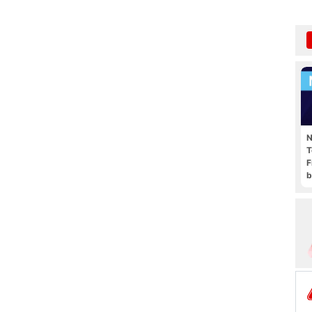
N
T
F
b