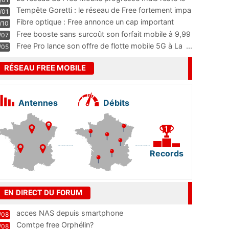
m
...
Tempête Goretti : le réseau de Free fortement impa
/01
...
Fibre optique : Free annonce un cap important
/10
pass
...
Free booste sans surcoût son forfait mobile à 9,99
/07
...
Free Pro lance son offre de flotte mobile 5G à La
...
/05
RÉSEAU FREE MOBILE
Antennes
Débits
Records
EN DIRECT DU FORUM
acces NAS depuis smartphone
/08
Comtpe free Orphélin?
/08