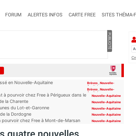
FORUM
ALERTES INFOS
CARTE FREE
SITES THÉMA-
PUBLICITÉ
Cr
assé en Nouvelle-Aquitaine
Brèves
,
Nouvelle-
Aquitaine
Brèves
,
Nouvelle-
Aquitaine
t à pourvoir chez Free à Périgueux dans le
Nouvelle-Aquitaine
 de la Charente
Nouvelle-Aquitaine
mmunes du Lot-et-Garonne
Nouvelle-Aquitaine
s de la Dordogne
Nouvelle-Aquitaine
 à pourvoir chez Free à Mont-de-Marsan
Nouvelle-Aquitaine
ns quatre nouvelles