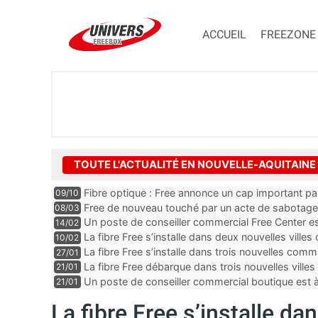
ACCUEIL
FREEZONE
TOUTE L'ACTUALITÉ EN NOUVELLE-AQUITAINE
Fibre optique : Free annonce un cap important p
09/10
Free de nouveau touché par un acte de sabotage
08/03
Un poste de conseiller commercial Free Center es
14/02
département de la Dordogne
La fibre Free s’installe dans deux nouvelles villes
10/02
La fibre Free s’installe dans trois nouvelles co
27/01
La fibre Free débarque dans trois nouvelles ville
21/01
Un poste de conseiller commercial boutique est
21/01
dans le département des Landes
La fibre Free s’installe da