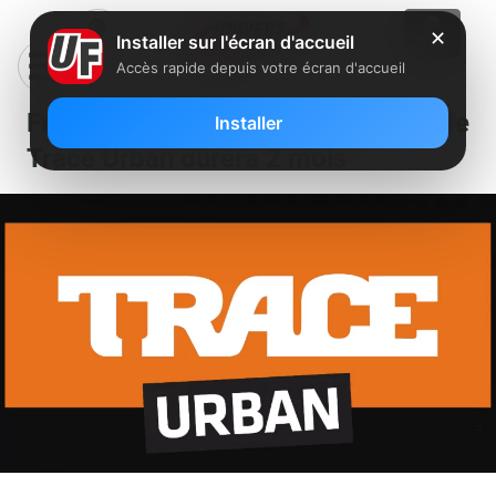
✕
Installer sur l'écran d'accueil
Accès rapide depuis votre écran d'accueil
Free annonce que la mise au clair de
Installer
Trace Urban durera 2 mois