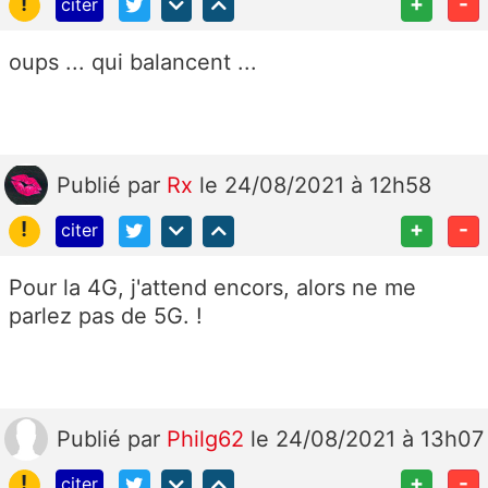
!
+
-
citer
oups ... qui balancent ...
Publié
par
Rx
le 24/08/2021 à 12h58
!
+
-
citer
Pour la 4G, j'attend encors, alors ne me
parlez pas de 5G. !
Publié
par
Philg62
le 24/08/2021 à 13h07
!
+
-
citer