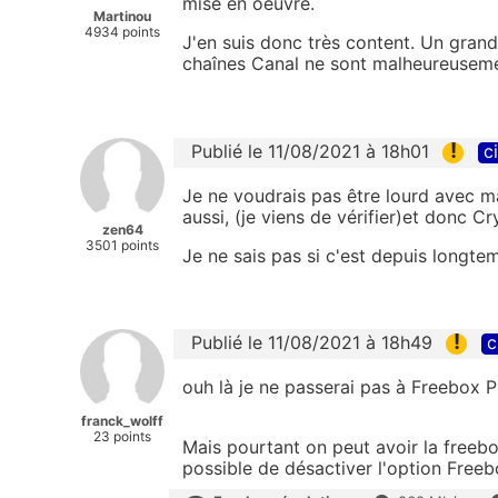
mise en oeuvre.
Martinou
4934 points
J'en suis donc très content. Un gran
chaînes Canal ne sont malheureuseme
!
Publié le 11/08/2021 à 18h01
c
Je ne voudrais pas être lourd avec ma
aussi, (je viens de vérifier)et donc C
zen64
3501 points
Je ne sais pas si c'est depuis longte
!
Publié le 11/08/2021 à 18h49
c
ouh là je ne passerai pas à Freebox P
franck_wolff
23 points
Mais pourtant on peut avoir la freeb
possible de désactiver l'option Freeb