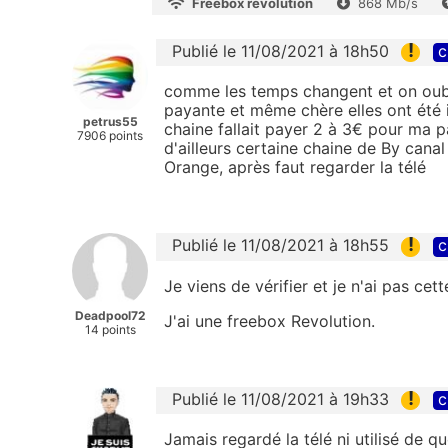
Freebox révolution
868 Mb/s
!
Publié le 11/08/2021 à 18h50
c
comme les temps changent et on oubl
payante et même chère elles ont été 
petrus55
chaine fallait payer 2 à 3€ pour ma p
7906 points
d'ailleurs certaine chaine de By can
Orange, après faut regarder la télé
!
Publié le 11/08/2021 à 18h55
c
Je viens de vérifier et je n'ai pas cett
Deadpool72
J'ai une freebox Revolution.
14 points
!
Publié le 11/08/2021 à 19h33
c
Jamais regardé la télé ni utilisé de qu