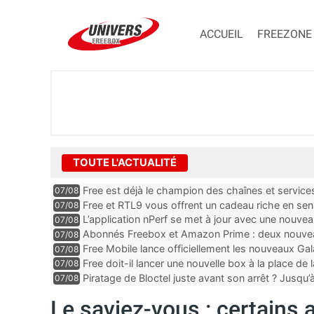
ACCUEIL
FREEZONE
TOUTE L'ACTUALITÉ
Free est déjà le champion des chaînes et services 
07/08
encore au moin...
Free et RTL9 vous offrent un cadeau riche en sens
07/08
l’obtenir
L’application nPerf se met à jour avec une nouvea
07/08
Mobile, Orange, SFR ...
Abonnés Freebox et Amazon Prime : deux nouveau
07/08
Free Mobile lance officiellement les nouveaux Ga
07/08
des promos et des cadeaux
Free doit-il lancer une nouvelle box à la place de
07/08
Piratage de Bloctel juste avant son arrêt ? Jusqu
07/08
auraient fuité
Le saviez-vous : certains