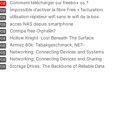
Comment télécharger sur freebox os ?
/08
Impossible d'activer la fibre Free + facturation
/08
résiliation
utilisation répéteur wifi sans le wifi de la box
/08
acces NAS depuis smartphone
/08
Comtpe free Orphélin?
/08
Hollow Knight  Lost Beneath The Surface
/08
Airmez 80k: Tabakgeschmack, NET-
/08
Technologie und Leistung im
Networking: Connecting Devices and Systems
/08
Networking: Connecting Devices and Sharing
/08
Information
Storage Drives: The Backbone of Reliable Data
/08
Management