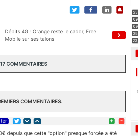
23
09
09
Débits 4G : Orange reste le cador, Free
29
Mobile sur ses talons
23
 17 COMMENTAIRES
PREMIERS COMMENTAIRES.
+
-
iter
20€ depuis que cette "option" presque forcée a été