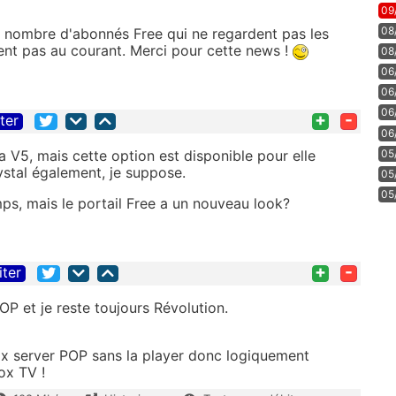
09
08
d nombre d'abonnés Free qui ne regardent pas les
nt pas au courant. Merci pour cette news !
08
06
06
06
+
-
iter
06
05
 V5, mais cette option est disponible pour elle
rystal également, je suppose.
05
05
mps, mais le portail Free a un nouveau look?
+
-
iter
OP et je reste toujours Révolution.
ox server POP sans la player donc logiquement
ox TV !