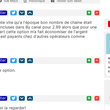
108 Mb/s
Historique
Tester son débit
+
-
iter
ie vite qu'a l'époque bon nombre de chaine était
incluses dans By canal pour 2.99 alors que pour une
art cette option m’a fait économiser de l'argent
al est payants chez d'autres opérateurs comme
N
+
-
iter
T
l
e option.
F
+
-
iter
oi la regarder!