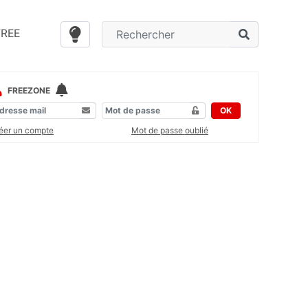
FREE
FREEZONE
OK
éer un compte
Mot de passe oublié