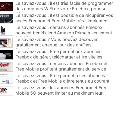
Le saviez-vous : il est très facile de programmer
des coupures WiFi de votre Freebox, pour se
déconnecter
...
Le saviez-vous : il est possible de récupérer vos
accès Freebox et Free Mobile très simplement
...
Le saviez-vous : certains abonnés Freebox
peuvent bénéficier d'Amazon Prime à seulement
3,5 €/mois avec 90 jours offerts
...
Le saviez-vous ? Vous pouvez découvrir
gratuitement chaque jour des chaînes
françaises payantes sur la Freebox
...
Le saviez-vous : Free permet aux abonnés
Freebox de gérer, télécharger et lire vite les
contenus de leur disque dur depuis leur mobile
...
Le saviez-vous : certains abonnés Freebox et
Free Mobile profitent gratuitement du service
“Relais Téléphonique” de Free
...
Le saviez-vous : Free permet à ses abonnés
Freebox et Free Mobile d'être tenus au courant
de ses "offres immanquables"
...
Le saviez-vous : les abonnés Freebox et Free
Mobile 5G peuvent limiter au maximum leur
consommation de data sur Oqee
...