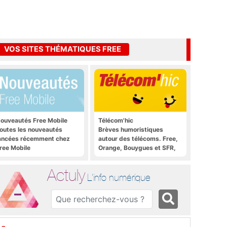
VOS SITES THÉMATIQUES FREE
ouveautés Free Mobile
Télécom'hic
outes les nouveautés
Brèves humoristiques
ancées récemment chez
autour des télécoms. Free,
ree Mobile
Orange, Bouygues et SFR,
tous y passent.
Actuly
L'info numérique