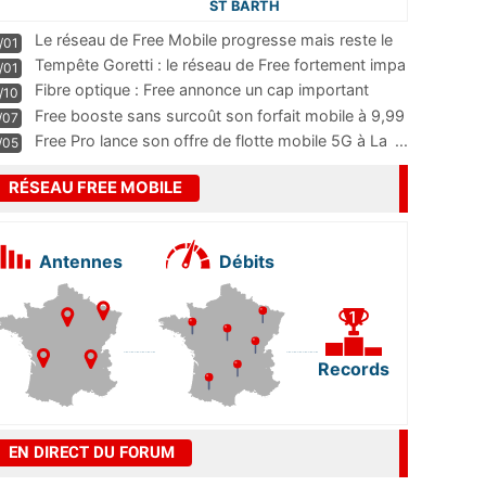
ST BARTH
Le réseau de Free Mobile progresse mais reste le
/01
m
...
Tempête Goretti : le réseau de Free fortement impa
/01
...
Fibre optique : Free annonce un cap important
/10
pass
...
Free booste sans surcoût son forfait mobile à 9,99
/07
...
Free Pro lance son offre de flotte mobile 5G à La
...
/05
RÉSEAU FREE MOBILE
Antennes
Débits
Records
EN DIRECT DU FORUM