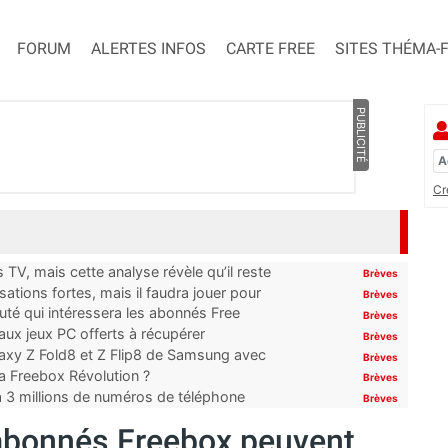
FORUM
ALERTES INFOS
CARTE FREE
SITES THÉMA-
PUBLICITÉ
Cr
TV, mais cette analyse révèle qu’il reste
Brèves
ations fortes, mais il faudra jouer pour
Brèves
uté qui intéressera les abonnés Free
Brèves
x jeux PC offerts à récupérer
Brèves
laxy Z Fold8 et Z Flip8 de Samsung avec
Brèves
 la Freebox Révolution ?
Brèves
’à 3 millions de numéros de téléphone
Brèves
 abonnés Freebox peuvent