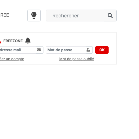
FREE
FREEZONE
OK
éer un compte
Mot de passe oublié