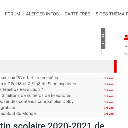
FORUM
ALERTES INFOS
CARTE FREE
SITES THÉMA-
PUBLICITÉ
Cr
x jeux PC offerts à récupérer
Brèves
laxy Z Fold8 et Z Flip8 de Samsung avec
Brèves
 la Freebox Révolution ?
Brèves
’à 3 millions de numéros de téléphone
Brèves
proposer des contenus compatibles Dolby
Brèves
gratuite
Brèves
t au Bout du Monde
Brèves
letin scolaire 2020-2021 de