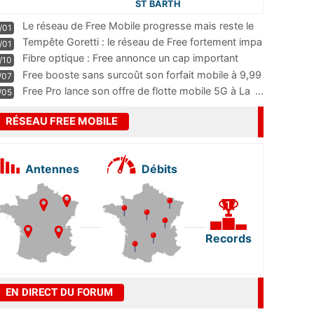
ST BARTH
Le réseau de Free Mobile progresse mais reste le
/01
m
...
Tempête Goretti : le réseau de Free fortement impa
/01
...
Fibre optique : Free annonce un cap important
/10
pass
...
Free booste sans surcoût son forfait mobile à 9,99
/07
...
Free Pro lance son offre de flotte mobile 5G à La
...
/05
RÉSEAU FREE MOBILE
Antennes
Débits
Records
EN DIRECT DU FORUM