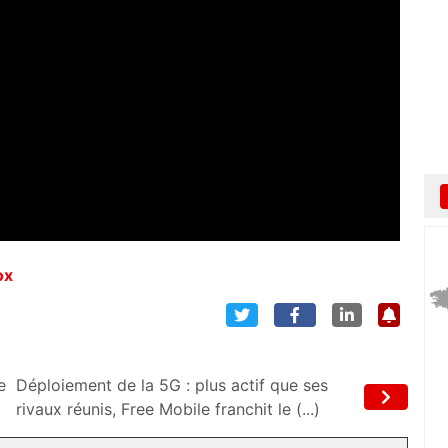
ox
e
Déploiement de la 5G : plus actif que ses
rivaux réunis, Free Mobile franchit le (...)