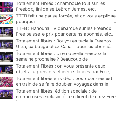
Totalement Fibrés : chamboule tout sur les
Freebox, fini de se LeBron James, etc.
...
TTFB fait une pause forcée, et on vous explique
pourquoi
...
TTFB : Hanouna TV débarque sur les Freebox,
Free baisse le prix pour certains abonnés, etc...
...
Totalement fibrés : Bouygues tacle la Freebox
Ultra, ça bouge chez Canal+ pour les abonnés
Free, etc...
...
Totalement fibrés : Une nouvelle Freebox la
semaine prochaine ? Beaucoup de
changements sur Freebox TV, etc.
...
Totalement Fibrés : on vous présente deux
objets surprenants et inédits lancés par Free,
etc...
...
Totalement fibrés en vidéo : pourquoi Free est
en train de se faire doubler, voyagez dans le
temps avec la Freebox Delta..
...
Totalement fibrés, édition spéciale : de
nombreuses exclusivités en direct de chez Free
!
...