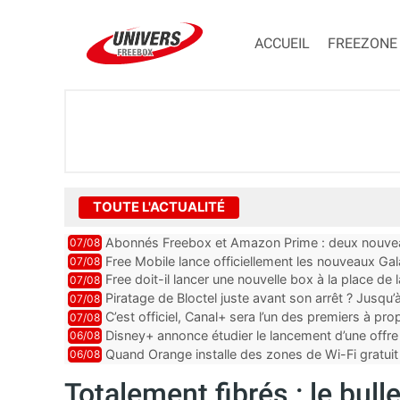
ACCUEIL
FREEZONE
TOUTE L'ACTUALITÉ
Abonnés Freebox et Amazon Prime : deux nouveau
07/08
Free Mobile lance officiellement les nouveaux Ga
07/08
des promos et des cadeaux
Free doit-il lancer une nouvelle box à la place de
07/08
Piratage de Bloctel juste avant son arrêt ? Jusqu
07/08
auraient fuité
C’est officiel, Canal+ sera l’un des premiers à 
07/08
Vision 2
Disney+ annonce étudier le lancement d’une offre 
06/08
Quand Orange installe des zones de Wi-Fi gratui
06/08
Totalement fibrés : le bul