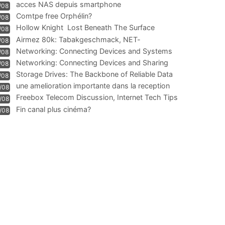
acces NAS depuis smartphone
/08
Comtpe free Orphélin?
/08
Hollow Knight  Lost Beneath The Surface
/08
Airmez 80k: Tabakgeschmack, NET-
/08
Technologie und Leistung im
Networking: Connecting Devices and Systems
/08
Networking: Connecting Devices and Sharing
/08
Information
Storage Drives: The Backbone of Reliable Data
/08
Management
une amelioration importante dans la reception
/08
WIFI
Freebox Telecom Discussion, Internet Tech Tips
/08
Communi
Fin canal plus cinéma?
/08