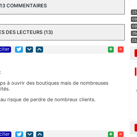
 13 COMMENTAIRES
23
09
09
 DES LECTEURS (13)
29
23
+
-
citer
:
ps à ouvrir des boutiques mais de nombreuses
ités.
au risque de perdre de nombreux clients.
+
-
citer