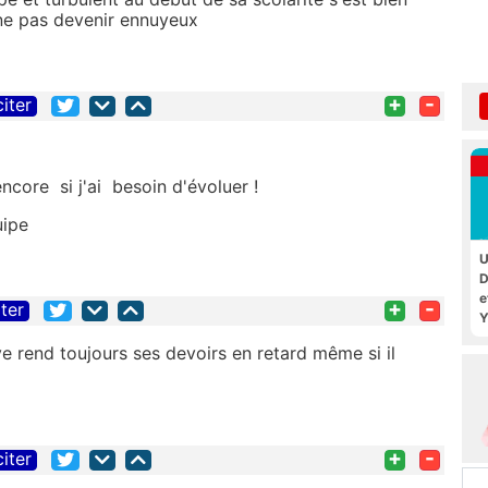
 ne pas devenir ennuyeux
+
-
citer
core si j'ai besoin d'évoluer !
uipe
U
D
e
+
-
iter
Y
ve rend toujours ses devoirs en retard même si il
+
-
citer