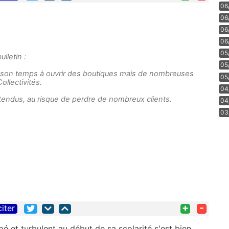
06
06
06
06
05
lletin :
05
son temps à ouvrir des boutiques mais de nombreuses
05
llectivités.
04
endus, au risque de perdre de nombreux clients.
04
03
+
-
citer
ipé et turbulent au début de sa scolarité s'est bien