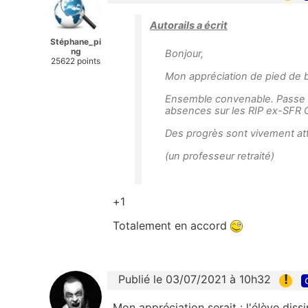
Autorails a écrit
Stéphane_pi
ng
Bonjour,
25622 points
Mon appréciation de pied de bu
Ensemble convenable. Passe 
absences sur les RIP ex-SFR Co
Des progrès sont vivement att
(un professeur retraité)
+1
Totalement en accord
!
Publié le 03/07/2021 à 10h32
Mon appréciation serait : l'élève diss