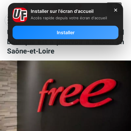
✕
Installer sur l'écran d'accueil
Accès rapide depuis votre écran d'accueil
Un poste de conseiller commercial
Installer
boutique est à pourvoir à Mâcon en
Saône-et-Loire