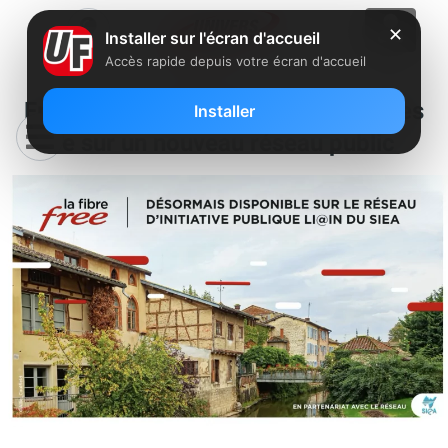
✕
Installer sur l'écran d'accueil
Accès rapide depuis votre écran d'accueil
Free lance officiellement ses offres
Installer
fibre sur un nouveau réseau public