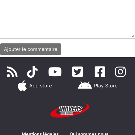
App store
Play Store
Mentions légales
Qui sommes nous