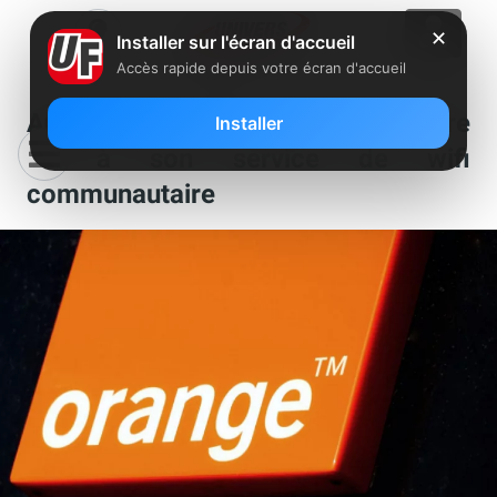
✕
Installer sur l'écran d'accueil
Accès rapide depuis votre écran d'accueil
Après Free, Orange annonce mettre
Installer
fin à son service de wifi
communautaire