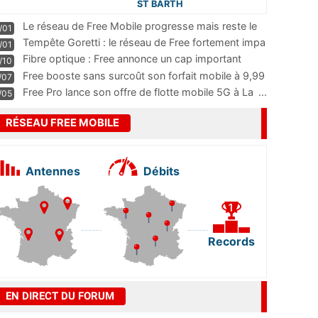
ST BARTH
Le réseau de Free Mobile progresse mais reste le
/01
m
...
Tempête Goretti : le réseau de Free fortement impa
/01
...
Fibre optique : Free annonce un cap important
/10
pass
...
Free booste sans surcoût son forfait mobile à 9,99
/07
...
Free Pro lance son offre de flotte mobile 5G à La
...
/05
RÉSEAU FREE MOBILE
Antennes
Débits
Records
EN DIRECT DU FORUM