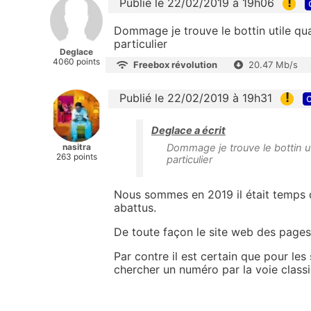
!
Publié le 22/02/2019 à 19h06
Dommage je trouve le bottin utile qu
particulier
Deglace
4060 points
Freebox révolution
20.47 Mb/s
!
Publié le 22/02/2019 à 19h31
c
Deglace a écrit
nasitra
Dommage je trouve le bottin u
263 points
particulier
Nous sommes en 2019 il était temps 
abattus.
De toute façon le site web des pages 
Par contre il est certain que pour les 
chercher un numéro par la voie classi