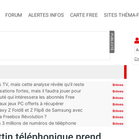
FORUM
ALERTES INFOS
CARTE FREE
SITES THÉMA-
PUBLICITÉ
Cr
TV, mais cette analyse révèle qu’il reste
Brèves
ations fortes, mais il faudra jouer pour
Brèves
uté qui intéressera les abonnés Free
Brèves
x jeux PC offerts à récupérer
Brèves
laxy Z Fold8 et Z Flip8 de Samsung avec
Brèves
 la Freebox Révolution ?
Brèves
’à 3 millions de numéros de téléphone
Brèves
ttin téléphonique prend