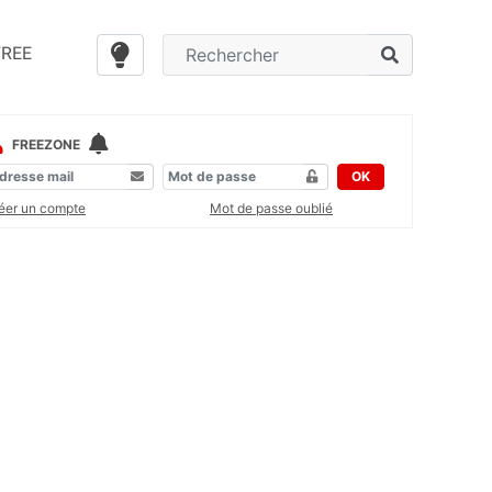
FREE
FREEZONE
OK
éer un compte
Mot de passe oublié