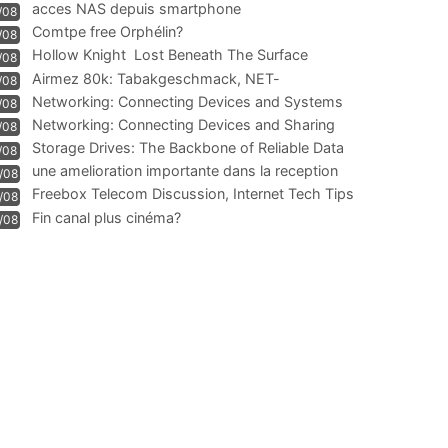
acces NAS depuis smartphone
/08
Comtpe free Orphélin?
/08
Hollow Knight  Lost Beneath The Surface
/08
Airmez 80k: Tabakgeschmack, NET-
/08
Technologie und Leistung im
Networking: Connecting Devices and Systems
/08
Networking: Connecting Devices and Sharing
/08
Information
Storage Drives: The Backbone of Reliable Data
/08
Management
une amelioration importante dans la reception
/08
WIFI
Freebox Telecom Discussion, Internet Tech Tips
/08
Communi
Fin canal plus cinéma?
/08