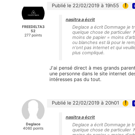
!
Publié le 22/02/2019 à 19h55
nasitra a écrit
FREEDELTA3
Deglace a écrit Dommage je tr
52
quelque chose de particulier 
277 points
moins de papier = moins d'arb
ou blanches est là pour le remp
n'ont pas internet et qui veuil
plus compliqué.
J'ai pensé direct à mes grands parent
une personne dans le site internet de
intéresses pas du tout.
!
Publié le 22/02/2019 à 20h01
nasitra a écrit
Deglace
Deglace a écrit Dommage je tr
4060 points
quelque chose de particulier 
moins de papier = moins d'arb