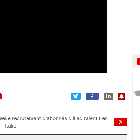
n
use
Le recrutement d'abonnés d'Iliad ralentit en
Italie