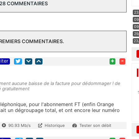
 28 COMMENTAIRES
23
09
09
29
PREMIERS COMMENTAIRES.
23
+
-
iter
emment aucune baisse de la facture pour dédommager ! de
bué gratuitement
téléphonique, pour l'abonnement FT (enfin Orange
fait un dégroupage total, et ont encore leur numéro
90.93 Mb/s
Historique
Tester son débit