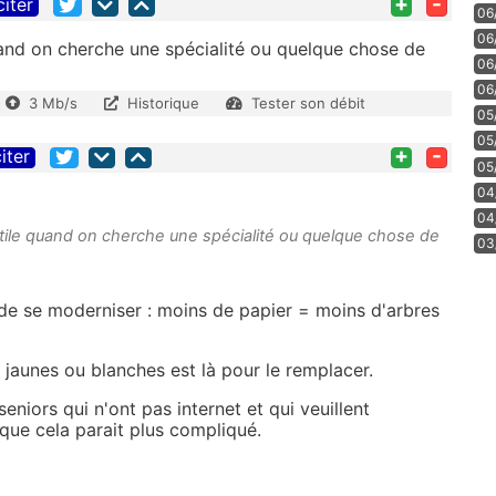
+
-
citer
06
06
and on cherche une spécialité ou quelque chose de
06
06
3 Mb/s
Historique
Tester son débit
05
05
+
-
iter
05
04
04
tile quand on cherche une spécialité ou quelque chose de
03
de se moderniser : moins de papier = moins d'arbres
jaunes ou blanches est là pour le remplacer.
seniors qui n'ont pas internet et qui veuillent
que cela parait plus compliqué.