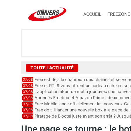
ACCUEIL
FREEZONE
TOUTE L'ACTUALITÉ
Free est déjà le champion des chaînes et services 
07/08
encore au moin...
Free et RTL9 vous offrent un cadeau riche en sens
07/08
l’obtenir
L’application nPerf se met à jour avec une nouvea
07/08
Mobile, Orange, SFR ...
Abonnés Freebox et Amazon Prime : deux nouveau
07/08
Free Mobile lance officiellement les nouveaux Ga
07/08
des promos et des cadeaux
Free doit-il lancer une nouvelle box à la place de
07/08
Piratage de Bloctel juste avant son arrêt ? Jusqu
07/08
auraient fuité
Une page se tourne : le bo