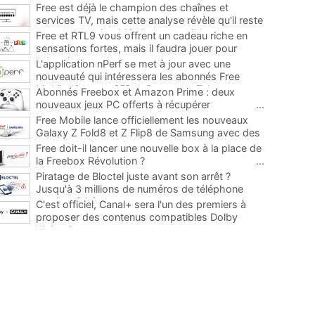
Free est déjà le champion des chaînes et
services TV, mais cette analyse révèle qu'il reste
encore au moins 141 ajouts possibles
...
Free et RTL9 vous offrent un cadeau riche en
sensations fortes, mais il faudra jouer pour
l'obtenir
...
L'application nPerf se met à jour avec une
nouveauté qui intéressera les abonnés Free
Mobile, Orange, SFR et Bouygues Telecom
...
Abonnés Freebox et Amazon Prime : deux
nouveaux jeux PC offerts à récupérer
...
Free Mobile lance officiellement les nouveaux
Galaxy Z Fold8 et Z Flip8 de Samsung avec des
promos et des cadeaux
...
Free doit-il lancer une nouvelle box à la place de
la Freebox Révolution ?
...
Piratage de Bloctel juste avant son arrêt ?
Jusqu'à 3 millions de numéros de téléphone
auraient fuité
...
C'est officiel, Canal+ sera l'un des premiers à
proposer des contenus compatibles Dolby
Vision 2
...