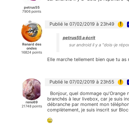
petrus55
7906 points
!
Publié le 07/02/2019 à 23h49
petrus55 a écrit
Renard des
sur android il y a "dois-je ré
ondes
16824 points
Elle marche tellement bien que tu as
!
Publié le 07/02/2019 à 23h55
Bonjour, quel dommage qu'Orange ne
branchés à leur livebox, car je suis i
reno69
débranche par moment mon téléphone/
21748 points
complètement, je suis inscrit sur Bloc-t