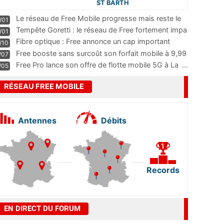
ST BARTH
Le réseau de Free Mobile progresse mais reste le
/01
m
...
Tempête Goretti : le réseau de Free fortement impa
/01
...
Fibre optique : Free annonce un cap important
/10
pass
...
Free booste sans surcoût son forfait mobile à 9,99
/07
...
Free Pro lance son offre de flotte mobile 5G à La
...
/05
RÉSEAU FREE MOBILE
Antennes
Débits
Records
EN DIRECT DU FORUM