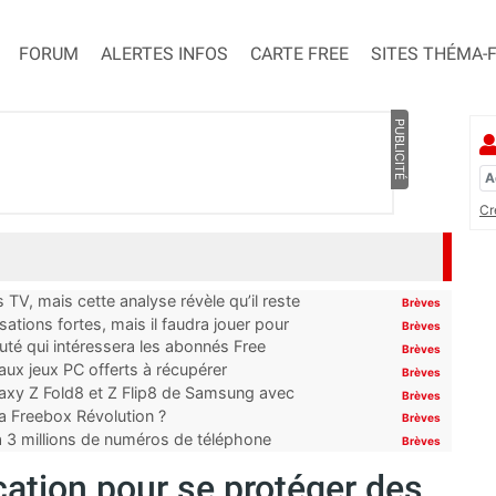
FORUM
ALERTES INFOS
CARTE FREE
SITES THÉMA-
PUBLICITÉ
Cr
TV, mais cette analyse révèle qu’il reste
Brèves
ations fortes, mais il faudra jouer pour
Brèves
uté qui intéressera les abonnés Free
Brèves
x jeux PC offerts à récupérer
Brèves
laxy Z Fold8 et Z Flip8 de Samsung avec
Brèves
 la Freebox Révolution ?
Brèves
’à 3 millions de numéros de téléphone
Brèves
cation pour se protéger des