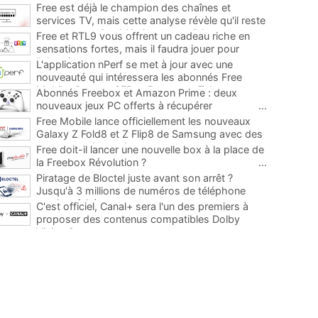
Free est déjà le champion des chaînes et
services TV, mais cette analyse révèle qu'il reste
encore au moins 141 ajouts possibles
...
Free et RTL9 vous offrent un cadeau riche en
sensations fortes, mais il faudra jouer pour
l'obtenir
...
L'application nPerf se met à jour avec une
nouveauté qui intéressera les abonnés Free
Mobile, Orange, SFR et Bouygues Telecom
...
Abonnés Freebox et Amazon Prime : deux
nouveaux jeux PC offerts à récupérer
...
Free Mobile lance officiellement les nouveaux
Galaxy Z Fold8 et Z Flip8 de Samsung avec des
promos et des cadeaux
...
Free doit-il lancer une nouvelle box à la place de
la Freebox Révolution ?
...
Piratage de Bloctel juste avant son arrêt ?
Jusqu'à 3 millions de numéros de téléphone
auraient fuité
...
C'est officiel, Canal+ sera l'un des premiers à
proposer des contenus compatibles Dolby
Vision 2
...