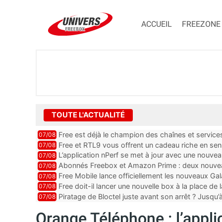
ACCUEIL
FREEZONE
TOUTE L'ACTUALITÉ
Free est déjà le champion des chaînes et services 
07/08
encore au moin...
Free et RTL9 vous offrent un cadeau riche en sens
07/08
l’obtenir
L’application nPerf se met à jour avec une nouvea
07/08
Mobile, Orange, SFR ...
Abonnés Freebox et Amazon Prime : deux nouveau
07/08
Free Mobile lance officiellement les nouveaux Ga
07/08
des promos et des cadeaux
Free doit-il lancer une nouvelle box à la place de
07/08
Piratage de Bloctel juste avant son arrêt ? Jusqu
07/08
auraient fuité
Orange Téléphone : l’appli