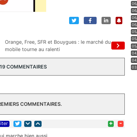
06
06
06
06
05
05
Orange, Free, SFR et Bouygues : le marché du
05
mobile tourne au ralenti
04
04
 19 COMMENTAIRES
03
PREMIERS COMMENTAIRES.
+
-
iter
 qui marche bien aussi