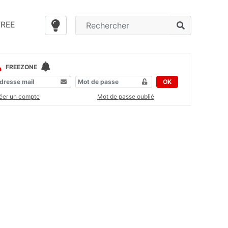
FREE
FREEZONE
OK
éer un compte
Mot de passe oublié