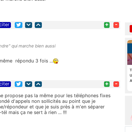
+
-
citer
pondre" qui marche bien aussi
 même répondu 3 fois ...
T
U
A
+
-
citer
 propose pas la même pour les téléphones fixes
nondé d'appels non sollicités au point que je
répondeur et que je suis près à m'en séparer
él mais ça ne sert à rien ... !!!