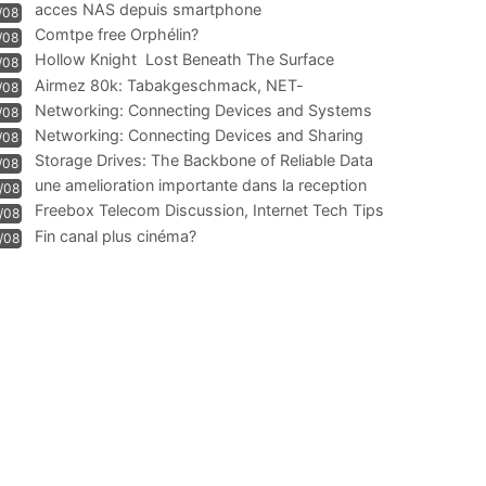
acces NAS depuis smartphone
/08
Comtpe free Orphélin?
/08
Hollow Knight  Lost Beneath The Surface
/08
Airmez 80k: Tabakgeschmack, NET-
/08
Technologie und Leistung im
Networking: Connecting Devices and Systems
/08
Networking: Connecting Devices and Sharing
/08
Information
Storage Drives: The Backbone of Reliable Data
/08
Management
une amelioration importante dans la reception
/08
WIFI
Freebox Telecom Discussion, Internet Tech Tips
/08
Communi
Fin canal plus cinéma?
/08