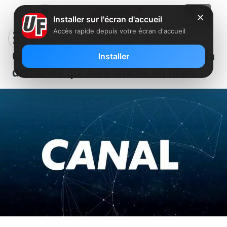
✕
Installer sur l'écran d'accueil
Accès rapide depuis votre écran d'accueil
Ciné+ 80’s, une nouvelle chaîne à la
Installer
demande qui sera lancée en mars