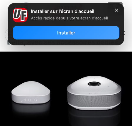
✕
Installer sur l'écran d'accueil
Accès rapide depuis votre écran d'accueil
Free lance la boutique de la Freebox
Installer
Delta, avec ses accessoires dédiés