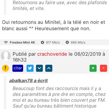
Retournons au faire use, avec des plafonds
limités, et vite.
Oui retournons au Minitel, à la télé en noir et
blanc aussi ^^ Heureusement que non.
Freebox Mini 4K
917 Mb/s
666 Mb/s
Publié
par
crachoveride
le 06/02/2019 à
16h32
!
+
-
citer
abalkan78 a écrit
Beaucoup font des raccourcis mais il y a
des paramètres à pre dre en compte, chez
moi et au bureau très bien couvert par FM.
Sauf qu'au bureau bâtiment historique