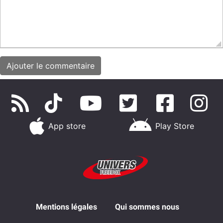
App store
Play Store
Mentions légales
Qui sommes nous