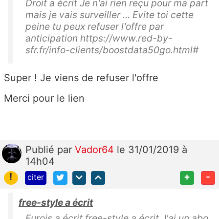
Droit a écrit Je n'ai rien reçu pour ma part
mais je vais surveiller ... Evite toi cette
peine tu peux refuser l'offre par
anticipation https://www.red-by-
sfr.fr/info-clients/boostdata50go.html#
Super ! Je viens de refuser l'offre
Merci pour le lien
Publié
par
Vador64
le 31/01/2019 à
14h04
!
+
-
citer
free-style a écrit
Eurois a écrit free-style a écrit J'ai un abo