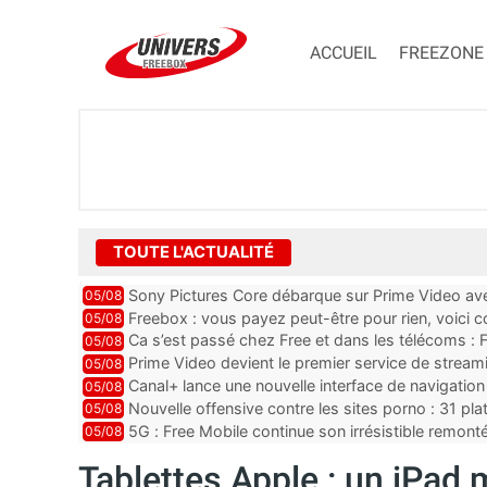
ACCUEIL
FREEZONE
TOUTE L'ACTUALITÉ
Sony Pictures Core débarque sur Prime Video avec
05/08
Freebox : vous payez peut-être pour rien, voici
05/08
abonnements TV oubliés
Ca s’est passé chez Free et dans les télécoms : F
05/08
pointe le bout de...
Prime Video devient le premier service de strea
05/08
ce lancement
Canal+ lance une nouvelle interface de navigation
05/08
Nouvelle offensive contre les sites porno : 31 pl
05/08
par Orange, Free, SF...
5G : Free Mobile continue son irrésistible remon
05/08
plus que jamais sous pr...
Tablettes Apple : un iPad 