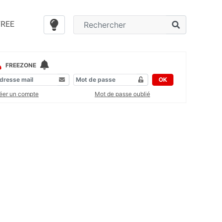
FREE
FREEZONE
OK
éer un compte
Mot de passe oublié