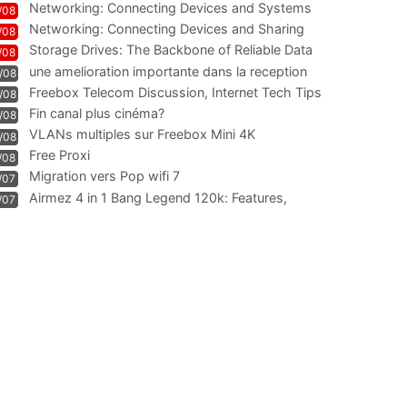
Networking: Connecting Devices and Systems
/08
Networking: Connecting Devices and Sharing
/08
Information
Storage Drives: The Backbone of Reliable Data
/08
Management
une amelioration importante dans la reception
/08
WIFI
Freebox Telecom Discussion, Internet Tech Tips
/08
Communi
Fin canal plus cinéma?
/08
VLANs multiples sur Freebox Mini 4K
/08
Free Proxi
/08
Migration vers Pop wifi 7
/07
Airmez 4 in 1 Bang Legend 120k: Features,
/07
Geschmack