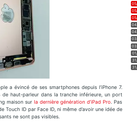
05
05
05
04
04
03
03
01
31
31
Apple a évincé de ses smartphones depuis l’iPhone 7.
s de haut-parleur dans la tranche inférieure, un port
ning maison sur
la dernière génération d’iPad Pro
. Pas
 Touch ID par Face ID, ni même d’avoir une idée de
ants ne sont pas visibles.