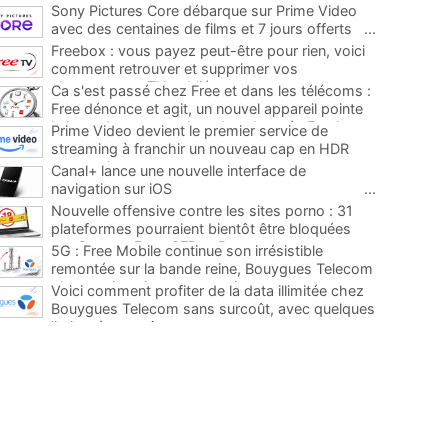
Sony Pictures Core débarque sur Prime Video
avec des centaines de films et 7 jours offerts
...
Freebox : vous payez peut-être pour rien, voici
comment retrouver et supprimer vos
abonnements TV oubliés
...
Ca s'est passé chez Free et dans les télécoms :
Free dénonce et agit, un nouvel appareil pointe
le bout de son nez chez des abonnés Freebox...
Prime Video devient le premier service de
...
streaming à franchir un nouveau cap en HDR
avec ce lancement
...
Canal+ lance une nouvelle interface de
navigation sur iOS
...
Nouvelle offensive contre les sites porno : 31
plateformes pourraient bientôt être bloquées
par Orange, Free, SFR et Bouygues
...
5G : Free Mobile continue son irrésistible
remontée sur la bande reine, Bouygues Telecom
plus que jamais sous pression
...
Voici comment profiter de la data illimitée chez
Bouygues Telecom sans surcoût, avec quelques
limites à connaître
...