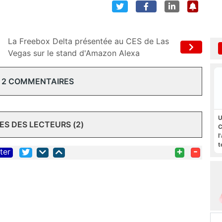
La Freebox Delta présentée au CES de Las
Vegas sur le stand d'Amazon Alexa
 2 COMMENTAIRES
U
S DES LECTEURS (2)
C
l
t
+
-
iter