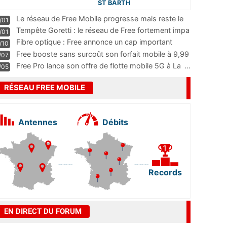
ST BARTH
Le réseau de Free Mobile progresse mais reste le
/01
m
...
Tempête Goretti : le réseau de Free fortement impa
/01
...
Fibre optique : Free annonce un cap important
/10
pass
...
Free booste sans surcoût son forfait mobile à 9,99
/07
...
Free Pro lance son offre de flotte mobile 5G à La
...
/05
RÉSEAU FREE MOBILE
Antennes
Débits
Records
EN DIRECT DU FORUM