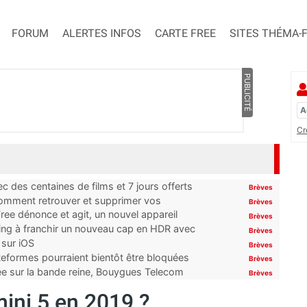
FORUM
ALERTES INFOS
CARTE FREE
SITES THÉMA-
PUBLICITÉ
Cr
 des centaines de films et 7 jours offerts
Brèves
 comment retrouver et supprimer vos
Brèves
ree dénonce et agit, un nouvel appareil
Brèves
ming à franchir un nouveau cap en HDR avec
Brèves
 sur iOS
Brèves
ateformes pourraient bientôt être bloquées
Brèves
tée sur la bande reine, Bouygues Telecom
Brèves
mini 5 en 2019 ?