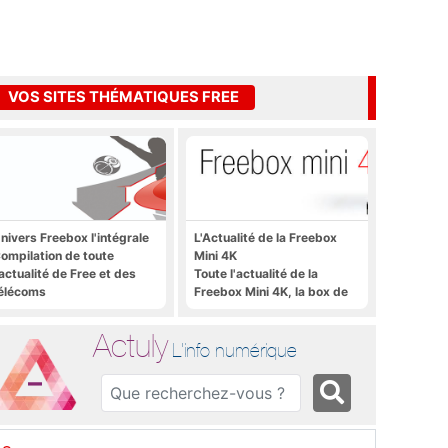
VOS SITES THÉMATIQUES FREE
nivers Freebox l'intégrale
L'Actualité de la Freebox
ompilation de toute
Mini 4K
'actualité de Free et des
Toute l'actualité de la
élécoms
Freebox Mini 4K, la box de
Free sous Android TV
Actuly
L'info numérique