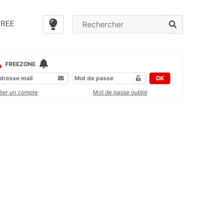
FREE
FREEZONE
OK
éer un compte
Mot de passe oublié