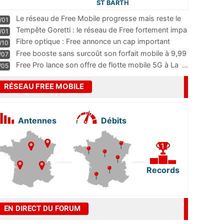
ST BARTH
Le réseau de Free Mobile progresse mais reste le
/01
m
...
Tempête Goretti : le réseau de Free fortement impa
/01
...
Fibre optique : Free annonce un cap important
/10
pass
...
Free booste sans surcoût son forfait mobile à 9,99
/07
...
Free Pro lance son offre de flotte mobile 5G à La
...
/05
RÉSEAU FREE MOBILE
Antennes
Débits
Records
EN DIRECT DU FORUM