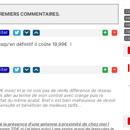
23
PREMIERS COMMENTAIRES.
09
09
+
-
29
iter
23
uisqu'en définitif il coûte 19,99€ !
+
-
iter
€ mois) et je ne vois pas de réelle différence de réseau
is aller au terme de mon contrat avec orange puis re
rfait du même acabit. Bref c est bien malheureux de devoir
ensuite et bénéficier de meilleurs tarifs...
é la présence d'une antenne à proximité de chez moi (
ne TDF si j'ai bien suivi ) me tente aussi de basculer je