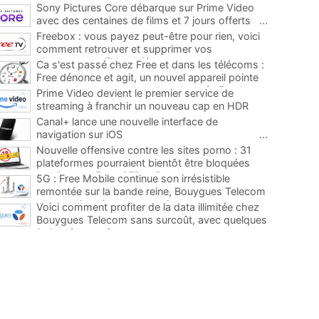
Sony Pictures Core débarque sur Prime Video
avec des centaines de films et 7 jours offerts
...
Freebox : vous payez peut-être pour rien, voici
comment retrouver et supprimer vos
abonnements TV oubliés
...
Ca s'est passé chez Free et dans les télécoms :
Free dénonce et agit, un nouvel appareil pointe
le bout de son nez chez des abonnés Freebox...
Prime Video devient le premier service de
...
streaming à franchir un nouveau cap en HDR
avec ce lancement
...
Canal+ lance une nouvelle interface de
navigation sur iOS
...
Nouvelle offensive contre les sites porno : 31
plateformes pourraient bientôt être bloquées
par Orange, Free, SFR et Bouygues
...
5G : Free Mobile continue son irrésistible
remontée sur la bande reine, Bouygues Telecom
plus que jamais sous pression
...
Voici comment profiter de la data illimitée chez
Bouygues Telecom sans surcoût, avec quelques
limites à connaître
...