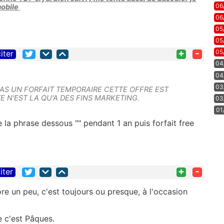
06
mobile
06
05
05
+
-
05
iter
04
04
03
T PAS UN FORFAIT TEMPORAIRE CETTE OFFRE EST
E N'EST LA QU'A DES FINS MARKETING.
03
01
ve la phrase dessous "" pendant 1 an puis forfait free
+
-
iter
ore un peu, c'est toujours ou presque, à l'occasion
e c'est Pâques.