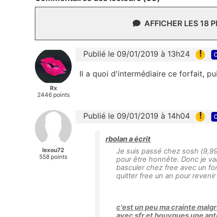
AFFICHER LES 18 
!
Publié le 09/01/2019 à 13h24
c
Il a quoi d'intermédiaire ce forfait, p
Rx
2446 points
!
Publié le 09/01/2019 à 14h04
c
rbolan a écrit
lexou72
Je suis passé chez sosh (9,99
558 points
pour être honnête. Donc je va
basculer chez free avec un fo
quitter free un an pour revenir 
c'est un peu ma crainte malgr
avec sfr et bouygues une anten