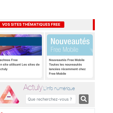
VOS SITES THÉMATIQUES FREE
echnos Free
Nouveautés Free Mobile
n site utilisant Les sites de
Toutes les nouveautés
ctuly
lancées récemment chez
Free Mobile
Actuly
L'info numérique