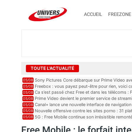
ACCUEIL
FREEZONE
TOUTE L'ACTUALITÉ
Sony Pictures Core débarque sur Prime Video avec
05/08
Freebox : vous payez peut-être pour rien, voici
05/08
abonnements TV oubliés
Ca s’est passé chez Free et dans les télécoms : F
05/08
pointe le bout de...
Prime Video devient le premier service de strea
05/08
ce lancement
Canal+ lance une nouvelle interface de navigation
05/08
Nouvelle offensive contre les sites porno : 31 pl
05/08
par Orange, Free, SF...
5G : Free Mobile continue son irrésistible remon
05/08
plus que jamais sous pr...
Free Mobile : le forfait int