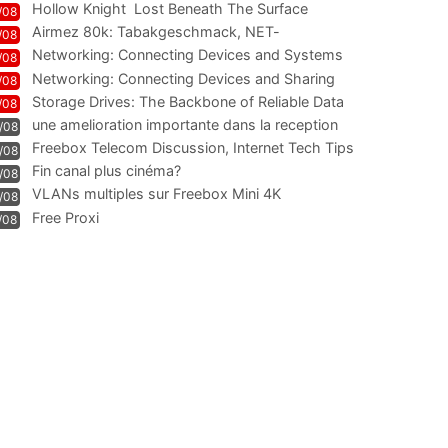
Hollow Knight  Lost Beneath The Surface
/08
Airmez 80k: Tabakgeschmack, NET-
/08
Technologie und Leistung im
Networking: Connecting Devices and Systems
/08
Networking: Connecting Devices and Sharing
/08
Information
Storage Drives: The Backbone of Reliable Data
/08
Management
une amelioration importante dans la reception
/08
WIFI
Freebox Telecom Discussion, Internet Tech Tips
/08
Communi
Fin canal plus cinéma?
/08
VLANs multiples sur Freebox Mini 4K
/08
Free Proxi
/08