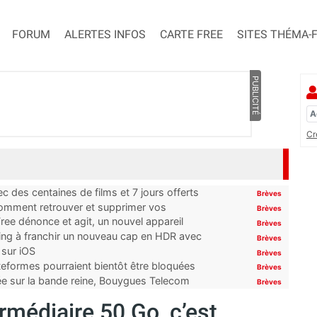
FORUM
ALERTES INFOS
CARTE FREE
SITES THÉMA-
PUBLICITÉ
Cr
 des centaines de films et 7 jours offerts
Brèves
 comment retrouver et supprimer vos
Brèves
ree dénonce et agit, un nouvel appareil
Brèves
ming à franchir un nouveau cap en HDR avec
Brèves
 sur iOS
Brèves
ateformes pourraient bientôt être bloquées
Brèves
tée sur la bande reine, Bouygues Telecom
Brèves
ermédiaire 50 Go, c’est