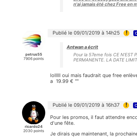
n'ai jamais été chez Free en 
!
Publié le 09/01/2019 à 14h25
c
Antwan a écrit
petrus55
Pour la 57eme fois CE N'ES
7906 points
PERMANENTE. LA DATE LIMIT
lolllll oui mais faudrait que free enlè
a 19.99 € ""
!
Publié le 09/01/2019 à 16h37
c
Pour les promos, il faut attendre enc
d'une fête.
ricardo24
2030 points
Je dirais que maintenant, la prochain