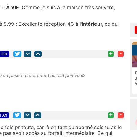
6 €
À VIE
. Comme je suis à la maison très souvent,
n à 9.99 : Excellente réception 4G
à l'intérieur,
ce qui
+
-
iter
T
u on passe directement au plat principal?
U
A
+
-
iter
 fois pr toute, car là en tant qu'abonné sois tu as le
 pas avoir accès au forfait intermédiaire. Ce qui