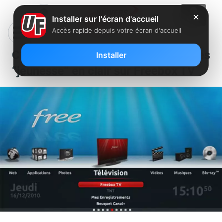
✕
Installer sur l'écran d'accueil
Accès rapide depuis votre écran d'accueil
C’est parti pour les chaînes
Installer
“jeunesse” en clair sur Freebox TV