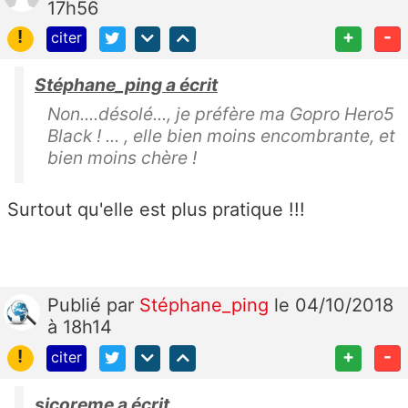
17h56
!
+
-
citer
Stéphane_ping a écrit
Non....désolé..., je préfère ma Gopro Hero5
Black ! ... , elle bien moins encombrante, et
bien moins chère !
Surtout qu'elle est plus pratique !!!
Publié
par
Stéphane_ping
le 04/10/2018
à 18h14
!
+
-
citer
sicoreme a écrit