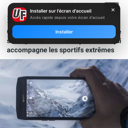
✕
Installer sur l'écran d'accueil
Accès rapide depuis votre écran d'accueil
CrossCall Trekker X4 : le
Installer
smartphone français qui
accompagne les sportifs extrêmes