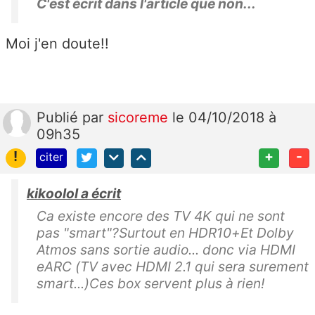
C'est écrit dans l'article que non...
Moi j'en doute!!
Publié
par
sicoreme
le 04/10/2018 à
09h35
!
+
-
citer
kikoolol a écrit
Ca existe encore des TV 4K qui ne sont
pas "smart"?Surtout en HDR10+Et Dolby
Atmos sans sortie audio... donc via HDMI
eARC (TV avec HDMI 2.1 qui sera surement
smart...)Ces box servent plus à rien!