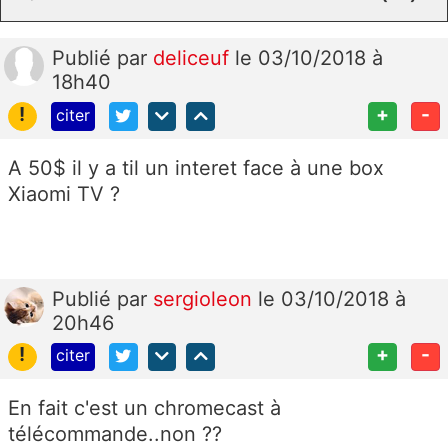
Publié
par
deliceuf
le 03/10/2018 à
18h40
!
+
-
citer
A 50$ il y a til un interet face à une box
Xiaomi TV ?
Publié
par
sergioleon
le 03/10/2018 à
20h46
!
+
-
citer
En fait c'est un chromecast à
télécommande..non ??