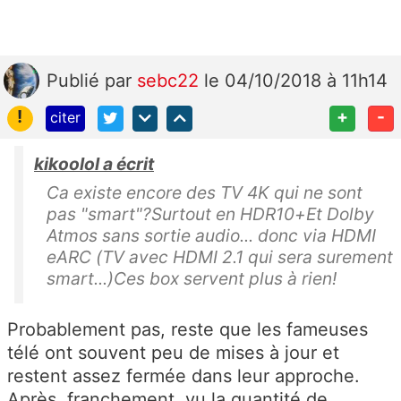
Publié
par
sebc22
le 04/10/2018 à 11h14
!
+
-
citer
kikoolol a écrit
Ca existe encore des TV 4K qui ne sont
pas "smart"?Surtout en HDR10+Et Dolby
Atmos sans sortie audio... donc via HDMI
eARC (TV avec HDMI 2.1 qui sera surement
smart...)Ces box servent plus à rien!
Probablement pas, reste que les fameuses
télé ont souvent peu de mises à jour et
restent assez fermée dans leur approche.
Après, franchement, vu la quantité de