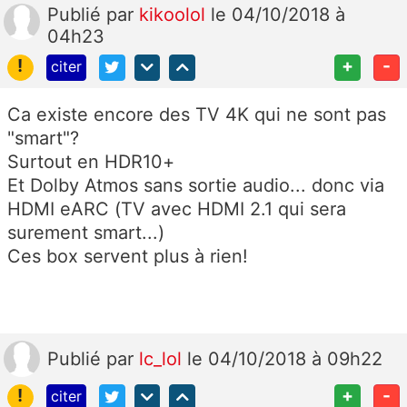
Publié
par
kikoolol
le 04/10/2018 à
04h23
!
+
-
citer
Ca existe encore des TV 4K qui ne sont pas
"smart"?
Surtout en HDR10+
Et Dolby Atmos sans sortie audio... donc via
HDMI eARC (TV avec HDMI 2.1 qui sera
surement smart...)
Ces box servent plus à rien!
Publié
par
lc_lol
le 04/10/2018 à 09h22
!
+
-
citer