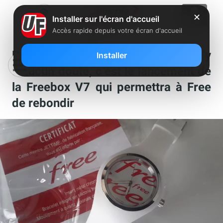
✕
Installer sur l'écran d'accueil
Accès rapide depuis votre écran d'accueil
Résultat sondage : Selon vous, il n’y
Installer
a aucun doute, c’est le lancement de
la Freebox V7 qui permettra à Free
de rebondir