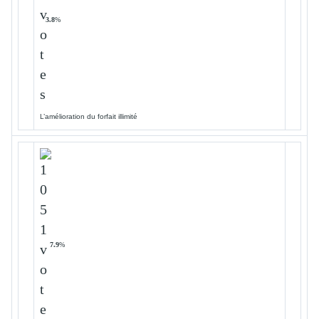
3.8
%
L’amélioration du forfait illimité
7.9
%