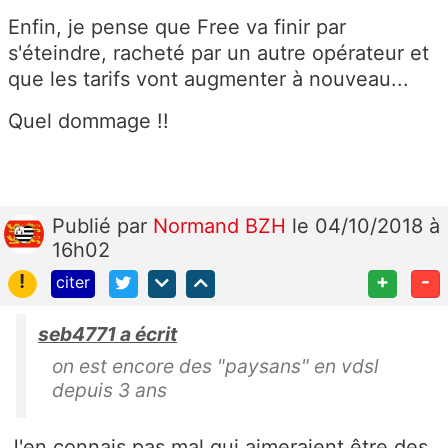
Enfin, je pense que Free va finir par
s'éteindre, racheté par un autre opérateur et
que les tarifs vont augmenter à nouveau...
Quel dommage !!
Publié
par
Normand BZH
le 04/10/2018 à
16h02
!
+
-
citer
seb4771 a écrit
on est encore des "paysans" en vdsl
depuis 3 ans
J'en connais pas mal qui aimeraient être des