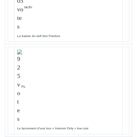
14.3
%
La baisse du tarif des Freebox
7
%
Le lancement d’une box « Internet Only » low cost