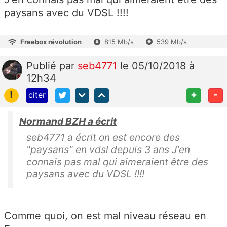
paysans avec du VDSL !!!!
Freebox révolution
815 Mb/s
539 Mb/s
Publié
par
seb4771
le 05/10/2018 à
12h34
!
+
-
citer
Normand BZH a écrit
seb4771 a écrit on est encore des
"paysans" en vdsl depuis 3 ans J'en
connais pas mal qui aimeraient être des
paysans avec du VDSL !!!!
Comme quoi, on est mal niveau réseau en