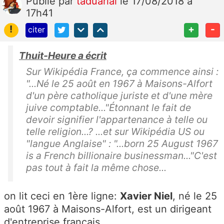
Publié
par
taduarial
le 17/08/2018 à
17h41
!
+
-
citer
Thuit-Heure a écrit
Sur Wikipédia France, ça commence ainsi :
"...Né le 25 août en 1967 à Maisons-Alfort
d'un père catholique juriste et d'une mère
juive comptable..."Étonnant le fait de
devoir signifier l'appartenance à telle ou
telle religion...? ...et sur Wikipédia US ou
"langue Anglaise" : "...born 25 August 1967
is a French billionaire businessman..."C'est
pas tout à fait la même chose...
on lit ceci en 1ère ligne:
Xavier Niel
, né le 25
août 1967 à Maisons-Alfort, est un dirigeant
d'entreprise français