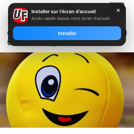
✕
Installer sur l'écran d'accueil
Accès rapide depuis votre écran d'accueil
Clin d’oeil : la bio de Xavier Niel
Installer
traverse les Alpes