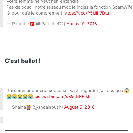
Votre femme ne veut rien entendre ?
Pas de souci, notre réseau mobile inclus la fonction SpamWife
© pour qu’elle comprenne !
https://t.co/P5IJlh7Btu
— Patoche🇨🇭 (@PatocheD2)
August 9, 2018
C’est ballot !
J’ai commander une coque sur wish regarder j’ai reçu quoi😱
😭😭😭😭😭
pic.twitter.com/uMstBPPfkk
— Shaina👸🏽 (@shaainoush)
August 5, 2018