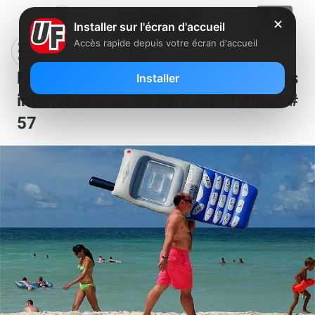
✕
Installer sur l'écran d'accueil
Accès rapide depuis votre écran d'accueil
Free, SFR, Orange et Bouygues : Les
Installer
internautes se lâchent sur Twitter #
57