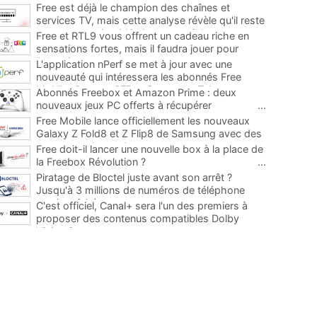
Free est déjà le champion des chaînes et
services TV, mais cette analyse révèle qu'il reste
encore au moins 141 ajouts possibles
...
Free et RTL9 vous offrent un cadeau riche en
sensations fortes, mais il faudra jouer pour
l'obtenir
...
L'application nPerf se met à jour avec une
nouveauté qui intéressera les abonnés Free
Mobile, Orange, SFR et Bouygues Telecom
...
Abonnés Freebox et Amazon Prime : deux
nouveaux jeux PC offerts à récupérer
...
Free Mobile lance officiellement les nouveaux
Galaxy Z Fold8 et Z Flip8 de Samsung avec des
promos et des cadeaux
...
Free doit-il lancer une nouvelle box à la place de
la Freebox Révolution ?
...
Piratage de Bloctel juste avant son arrêt ?
Jusqu'à 3 millions de numéros de téléphone
auraient fuité
...
C'est officiel, Canal+ sera l'un des premiers à
proposer des contenus compatibles Dolby
Vision 2
...