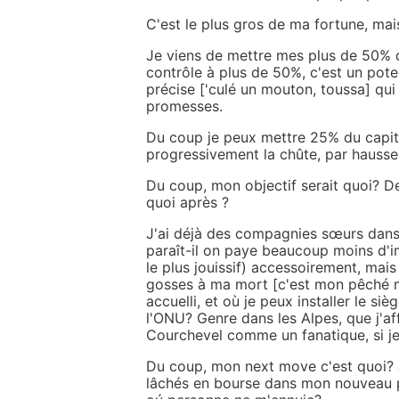
C'est le plus gros de ma fortune, mai
Je viens de mettre mes plus de 50% d
contrôle à plus de 50%, c'est un pote
précise ['culé un mouton, toussa] qu
promesses.
Du coup je peux mettre 25% du capita
progressivement la chûte, par hausse d
Du coup, mon objectif serait quoi? De
quoi après ?
J'ai déjà des compagnies sœurs dans
paraît-il on paye beaucoup moins d'
le plus jouissif) accessoirement, mais
gosses à ma mort [c'est mon pêché mi
accuelli, et où je peux installer le si
l'ONU? Genre dans les Alpes, que j'af
Courchevel comme un fanatique, si je
Du coup, mon next move c'est quoi? J
lâchés en bourse dans mon nouveau p