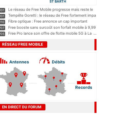
ST BARTH
Le réseau de Free Mobile progresse mais reste le
/01
m
...
Tempête Goretti : le réseau de Free fortement impa
/01
...
Fibre optique : Free annonce un cap important
/10
pass
...
Free booste sans surcoût son forfait mobile à 9,99
/07
...
Free Pro lance son offre de flotte mobile 5G à La
...
/05
RÉSEAU FREE MOBILE
Antennes
Débits
Records
EN DIRECT DU FORUM