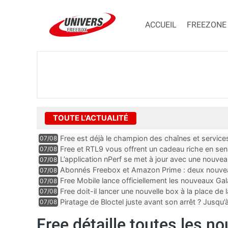
ACCUEIL
FREEZONE
TOUTE L'ACTUALITÉ
Free est déjà le champion des chaînes et services 
07/08
encore au moin...
Free et RTL9 vous offrent un cadeau riche en sens
07/08
l’obtenir
L’application nPerf se met à jour avec une nouvea
07/08
Mobile, Orange, SFR ...
Abonnés Freebox et Amazon Prime : deux nouveau
07/08
Free Mobile lance officiellement les nouveaux Ga
07/08
des promos et des cadeaux
Free doit-il lancer une nouvelle box à la place de
07/08
Piratage de Bloctel juste avant son arrêt ? Jusqu
07/08
auraient fuité
Free détaille toutes les n