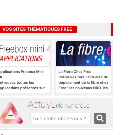
VOS SITES THÉMATIQUES FREE
pplications Freebox Mini
La Fibre Chez Free
K
Retrouvez tout l actualité du
etrouvez toutes les
déploiement de la fibre chez
pplications présentes sur
Free : les nouveaux NRO, les
reebox Mini 4K en un clic
tutoriels, les astuces, etc.
Actuly
L'info numérique