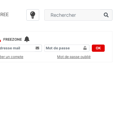
FREE
FREEZONE
OK
éer un compte
Mot de passe oublié