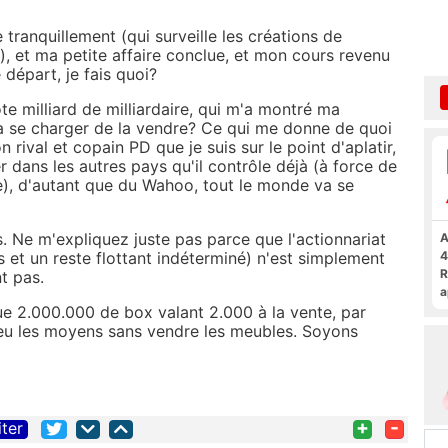
tranquillement (qui surveille les créations de
?), et ma petite affaire conclue, et mon cours revenu
départ, je fais quoi?
e milliard de milliardaire, qui m'a montré ma
a se charger de la vendre? Ce qui me donne de quoi
rival et copain PD que je suis sur le point d'aplatir,
r dans les autres pays qu'il contrôle déjà (à force de
ue), d'autant que du Wahoo, tout le monde va se
as. Ne m'expliquez juste pas parce que l'actionnariat
A
 et un reste flottant indéterminé) n'est simplement
4
R
t pas.
a
que 2.000.000 de box valant 2.000 à la vente, par
F
eu les moyens sans vendre les meubles. Soyons
+
-
iter