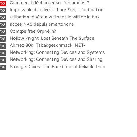
Comment télécharger sur freebox os ?
/08
Impossible d'activer la fibre Free + facturation
/08
résiliation
utilisation répéteur wifi sans le wifi de la box
/08
acces NAS depuis smartphone
/08
Comtpe free Orphélin?
/08
Hollow Knight  Lost Beneath The Surface
/08
Airmez 80k: Tabakgeschmack, NET-
/08
Technologie und Leistung im
Networking: Connecting Devices and Systems
/08
Networking: Connecting Devices and Sharing
/08
Information
Storage Drives: The Backbone of Reliable Data
/08
Management