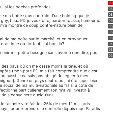
09
s j'ai les poches profondes.
08
08
e ma boîte sous contrôle d'une holding que je
 gay, heu.. PD je veux dire, pardon toussa, humour je
06
i m'a montré ce coup contre-nature plein de
06
06
06
l de ma boîte sur le marché, et en provoquer
rastique du flottant, j'ai bon, là?
05
05
 finir ma petite besogne sans avoir à rien dire, pour
05
 des pays où on me casse moins la tête, et où
impôts (mon pote PD m'a fait comprendre que c'est
 où aussi je ne suis pas obligé de léguer à mes
gnon]. Genre un pays neutre où j'ai été super bien
ège social de ma multi-nationale au frais, à côté de
fectionne particulièrement (on m'a vu investir à
 dois convaincre quelqu'un).
e rachète vite fait les 25% de mes 12 milliards
ays, pour reprendre le contrôle depuis mon Paradis