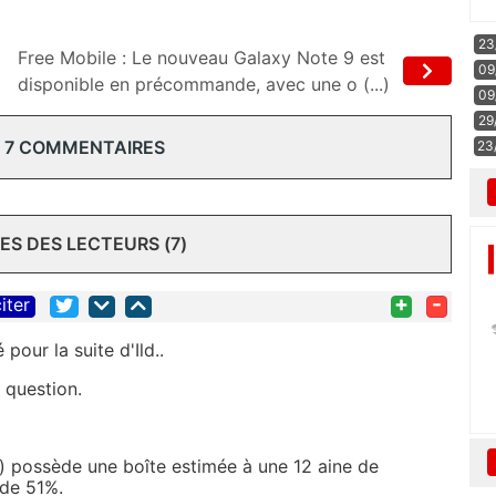
23
Free Mobile : Le nouveau Galaxy Note 9 est
09
disponible en précommande, avec une o (...)
09
29
 7 COMMENTAIRES
23
S DES LECTEURS (7)
+
-
iter
pour la suite d'Ild..
 question.
) possède une boîte estimée à une 12 aine de
 de 51%.