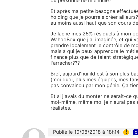
oú personne ne m'ennuie?
Et après ma petite besogne effectuée 
holding que je pourrais créer ailleurs
au moins aussi haut que son cours de 
Je lache mes 25% résiduels à mon pot
WahooBox que j'ai imaginée, et qui v
prendre localement le contrôle de mon 
mais à qui je peux apprendre le métie
finance plus que de talent stratégiq
l'arracher???
Bref, aujourd'hui ild est à son plus b
(moi quoi, plus mes équipes, mes fans
pas convaincu par mon génie. Ça tien
Et si j'avais du monter ne serait-ce 
moi-même, même moi je n'aurai pas 
réalistes.
!
Publié le 10/08/2018 à 18h14
c