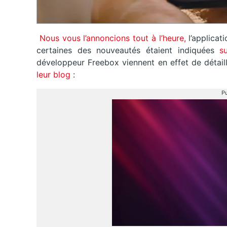
Nous vous l’annoncions tout à l’heure,
l’applicat
certaines des nouveautés étaient indiquées
s
développeur Freebox viennent en effet de détaill
leur blog
:
Pu