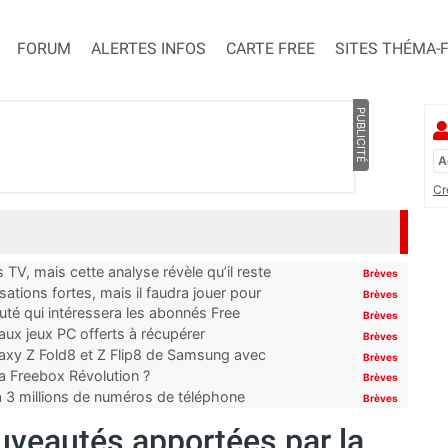
FORUM
ALERTES INFOS
CARTE FREE
SITES THÉMA-
PUBLICITÉ
Cr
TV, mais cette analyse révèle qu’il reste
Brèves
ations fortes, mais il faudra jouer pour
Brèves
uté qui intéressera les abonnés Free
Brèves
x jeux PC offerts à récupérer
Brèves
laxy Z Fold8 et Z Flip8 de Samsung avec
Brèves
 la Freebox Révolution ?
Brèves
’à 3 millions de numéros de téléphone
Brèves
ouveautés apportées par la