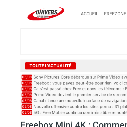
ACCUEIL
FREEZONE
TOUTE L'ACTUALITÉ
Sony Pictures Core débarque sur Prime Video avec
05/08
Freebox : vous payez peut-être pour rien, voici
05/08
abonnements TV oubliés
Ca s’est passé chez Free et dans les télécoms : F
05/08
pointe le bout de...
Prime Video devient le premier service de strea
05/08
ce lancement
Canal+ lance une nouvelle interface de navigation
05/08
Nouvelle offensive contre les sites porno : 31 pl
05/08
par Orange, Free, SF...
5G : Free Mobile continue son irrésistible remon
05/08
plus que jamais sous pr...
Freebox Mini 4K : Comment