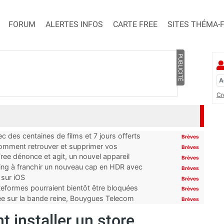
FORUM
ALERTES INFOS
CARTE FREE
SITES THÉMA-
PUBLICITÉ
Cr
 des centaines de films et 7 jours offerts
Brèves
 comment retrouver et supprimer vos
Brèves
ree dénonce et agit, un nouvel appareil
Brèves
ming à franchir un nouveau cap en HDR avec
Brèves
 sur iOS
Brèves
ateformes pourraient bientôt être bloquées
Brèves
tée sur la bande reine, Bouygues Telecom
Brèves
 installer un store