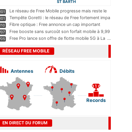
ST BARTH
Le réseau de Free Mobile progresse mais reste le
/01
m
...
Tempête Goretti : le réseau de Free fortement impa
/01
...
Fibre optique : Free annonce un cap important
/10
pass
...
Free booste sans surcoût son forfait mobile à 9,99
/07
...
Free Pro lance son offre de flotte mobile 5G à La
...
/05
RÉSEAU FREE MOBILE
Antennes
Débits
Records
EN DIRECT DU FORUM