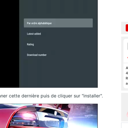
A
4
R
a
F
nner cette dernière puis de cliquer sur "installer".