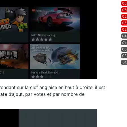
06
06
05
05
05
04
04
03
03
01
ndant sur la clef anglaise en haut à droite. il est
date d’ajout, par votes et par nombre de