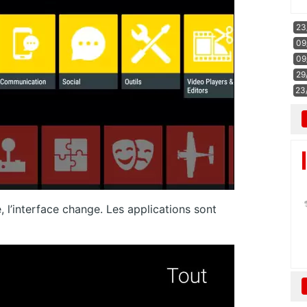
23
09
09
29
23
 l’interface change. Les applications sont