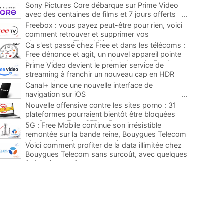
Sony Pictures Core débarque sur Prime Video
avec des centaines de films et 7 jours offerts
...
Freebox : vous payez peut-être pour rien, voici
comment retrouver et supprimer vos
abonnements TV oubliés
...
Ca s'est passé chez Free et dans les télécoms :
Free dénonce et agit, un nouvel appareil pointe
le bout de son nez chez des abonnés Freebox...
Prime Video devient le premier service de
...
streaming à franchir un nouveau cap en HDR
avec ce lancement
...
Canal+ lance une nouvelle interface de
navigation sur iOS
...
Nouvelle offensive contre les sites porno : 31
plateformes pourraient bientôt être bloquées
par Orange, Free, SFR et Bouygues
...
5G : Free Mobile continue son irrésistible
remontée sur la bande reine, Bouygues Telecom
plus que jamais sous pression
...
Voici comment profiter de la data illimitée chez
Bouygues Telecom sans surcoût, avec quelques
limites à connaître
...