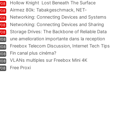
Hollow Knight  Lost Beneath The Surface
/08
Airmez 80k: Tabakgeschmack, NET-
/08
Technologie und Leistung im
Networking: Connecting Devices and Systems
/08
Networking: Connecting Devices and Sharing
/08
Information
Storage Drives: The Backbone of Reliable Data
/08
Management
une amelioration importante dans la reception
/08
WIFI
Freebox Telecom Discussion, Internet Tech Tips
/08
Communi
Fin canal plus cinéma?
/08
VLANs multiples sur Freebox Mini 4K
/08
Free Proxi
/08