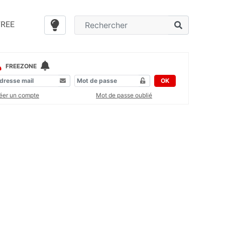
FREE
FREEZONE
OK
éer un compte
Mot de passe oublié