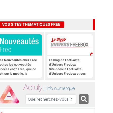
VOS SITES THÉMATIQUES FREE
es Nouveautés chez Free
Le blog de l'actualité
outes les nouveautés
d'Univers Freebox
ancées chez Free, que ce
Site dédié à l'actualité
oit sur le mobile, la
d'Univers Freebox et ses
reebox et bien plus encore
applications mobiles, aux
forums, aux sites
Actuly
thématiques Actuly, à
L'info numérique
Freezone, etc.