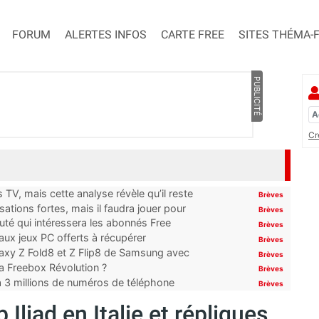
FORUM
ALERTES INFOS
CARTE FREE
SITES THÉMA-
PUBLICITÉ
Cr
TV, mais cette analyse révèle qu’il reste
Brèves
ations fortes, mais il faudra jouer pour
Brèves
uté qui intéressera les abonnés Free
Brèves
x jeux PC offerts à récupérer
Brèves
laxy Z Fold8 et Z Flip8 de Samsung avec
Brèves
 la Freebox Révolution ?
Brèves
’à 3 millions de numéros de téléphone
Brèves
liad en Italie et répliques