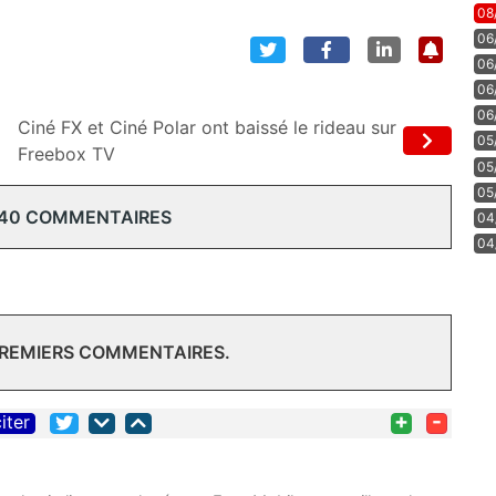
08
06
06
06
06
Ciné FX et Ciné Polar ont baissé le rideau sur
05
Freebox TV
05
05
 40 COMMENTAIRES
04
04
PREMIERS COMMENTAIRES.
+
-
iter