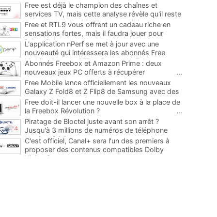
Free est déjà le champion des chaînes et
services TV, mais cette analyse révèle qu'il reste
encore au moins 141 ajouts possibles
...
Free et RTL9 vous offrent un cadeau riche en
sensations fortes, mais il faudra jouer pour
l'obtenir
...
L'application nPerf se met à jour avec une
nouveauté qui intéressera les abonnés Free
Mobile, Orange, SFR et Bouygues Telecom
...
Abonnés Freebox et Amazon Prime : deux
nouveaux jeux PC offerts à récupérer
...
Free Mobile lance officiellement les nouveaux
Galaxy Z Fold8 et Z Flip8 de Samsung avec des
promos et des cadeaux
...
Free doit-il lancer une nouvelle box à la place de
la Freebox Révolution ?
...
Piratage de Bloctel juste avant son arrêt ?
Jusqu'à 3 millions de numéros de téléphone
auraient fuité
...
C'est officiel, Canal+ sera l'un des premiers à
proposer des contenus compatibles Dolby
Vision 2
...