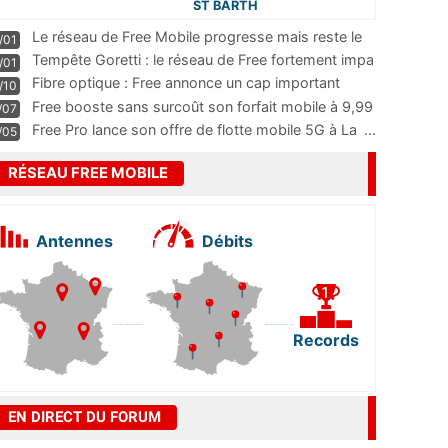
ST BARTH
Le réseau de Free Mobile progresse mais reste le
/01
m
...
Tempête Goretti : le réseau de Free fortement impa
/01
...
Fibre optique : Free annonce un cap important
/10
pass
...
Free booste sans surcoût son forfait mobile à 9,99
/07
...
Free Pro lance son offre de flotte mobile 5G à La
...
/05
RÉSEAU FREE MOBILE
Antennes
Débits
Records
EN DIRECT DU FORUM