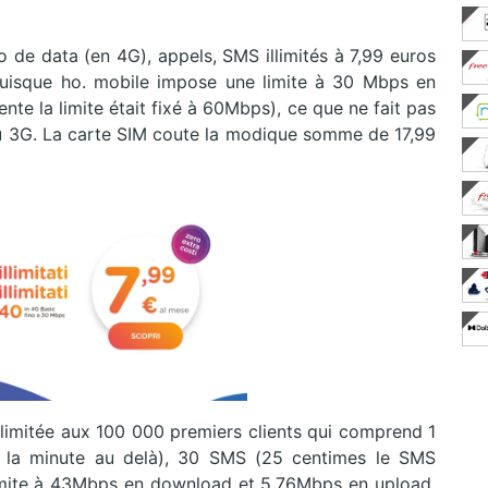
 de data (en 4G), appels, SMS illimités à 7,99 euros
 puisque ho. mobile impose une limite à 30 Mbps en
te la limite était fixé à 60Mbps), ce que ne fait pas
eau 3G. La carte SIM coute la modique somme de 17,99
limitée aux 100 000 premiers clients qui comprend 1
 la minute au delà), 30 SMS (25 centimes le SMS
imite à 43Mbps en download et 5,76Mbps en upload,