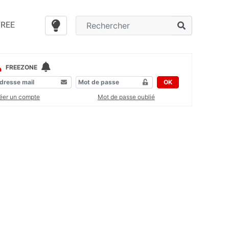
FREE
FREEZONE
OK
éer un compte
Mot de passe oublié