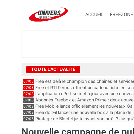
ACCUEIL
FREEZONE
TOUTE L'ACTUALITÉ
Free est déjà le champion des chaînes et services 
07/08
encore au moin...
Free et RTL9 vous offrent un cadeau riche en sens
07/08
l’obtenir
L’application nPerf se met à jour avec une nouvea
07/08
Mobile, Orange, SFR ...
Abonnés Freebox et Amazon Prime : deux nouveau
07/08
Free Mobile lance officiellement les nouveaux Ga
07/08
des promos et des cadeaux
Free doit-il lancer une nouvelle box à la place de
07/08
Piratage de Bloctel juste avant son arrêt ? Jusqu
07/08
auraient fuité
Nouvelle campagne de pub I