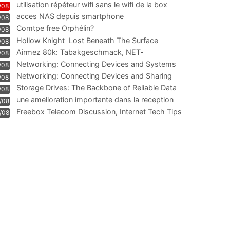
utilisation répéteur wifi sans le wifi de la box
/08
acces NAS depuis smartphone
/08
Comtpe free Orphélin?
/08
Hollow Knight  Lost Beneath The Surface
/08
Airmez 80k: Tabakgeschmack, NET-
/08
Technologie und Leistung im
Networking: Connecting Devices and Systems
/08
Networking: Connecting Devices and Sharing
/08
Information
Storage Drives: The Backbone of Reliable Data
/08
Management
une amelioration importante dans la reception
/08
WIFI
Freebox Telecom Discussion, Internet Tech Tips
/08
Communi