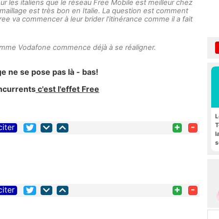
ur les italiens que le réseau Free Mobile est meilleur chez
e maillage est très bon en Italie. La question est comment
free va commencer à leur brider l'itinérance comme il a fait
comme Vodafone commence déjà à se réaligner.
ge ne se pose pas là - bas!
oncurrents
c'est l'effet Free
L
+
-
T
citer
l
s
F
+
-
citer