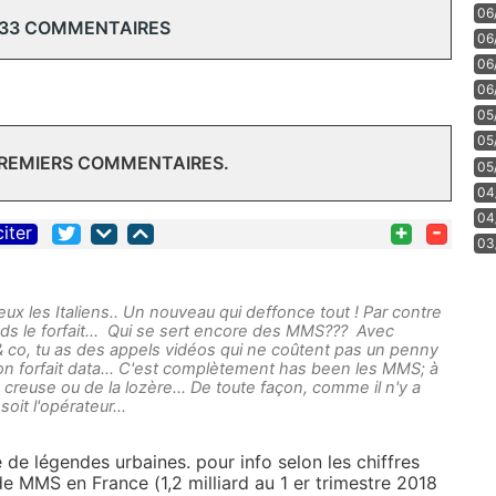
06
 33 COMMENTAIRES
06
06
06
05
05
PREMIERS COMMENTAIRES.
05
04
04
+
-
citer
03
reux les Italiens.. Un nouveau qui deffonce tout ! Par contre
s le forfait... Qui se sert encore des MMS??? Avec
o, tu as des appels vidéos qui ne coûtent pas un penny
ton forfait data... C'est complètement has been les MMS; à
a creuse ou de la lozère... De toute façon, comme il n'y a
oit l'opérateur...
 de légendes urbaines. pour info selon les chiffres
e MMS en France (1,2 milliard au 1 er trimestre 2018