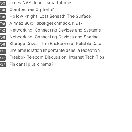
acces NAS depuis smartphone
/08
Comtpe free Orphélin?
/08
Hollow Knight  Lost Beneath The Surface
/08
Airmez 80k: Tabakgeschmack, NET-
/08
Technologie und Leistung im
Networking: Connecting Devices and Systems
/08
Networking: Connecting Devices and Sharing
/08
Information
Storage Drives: The Backbone of Reliable Data
/08
Management
une amelioration importante dans la reception
/08
WIFI
Freebox Telecom Discussion, Internet Tech Tips
/08
Communi
Fin canal plus cinéma?
/08