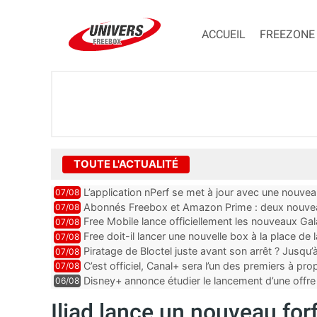
ACCUEIL
FREEZONE
TOUTE L'ACTUALITÉ
L’application nPerf se met à jour avec une nouvea
07/08
Mobile, Orange, SFR ...
Abonnés Freebox et Amazon Prime : deux nouveau
07/08
Free Mobile lance officiellement les nouveaux Ga
07/08
des promos et des cadeaux
Free doit-il lancer une nouvelle box à la place de
07/08
Piratage de Bloctel juste avant son arrêt ? Jusqu
07/08
auraient fuité
C’est officiel, Canal+ sera l’un des premiers à 
07/08
Vision 2
Disney+ annonce étudier le lancement d’une offre 
06/08
Iliad lance un nouveau for