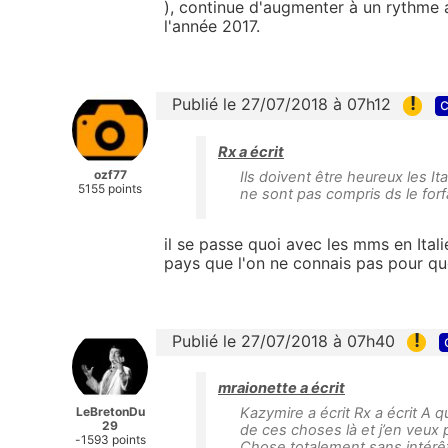
), continue d'augmenter à un rythme 
l'année 2017.
!
Publié le 27/07/2018 à 07h12
c
Rx a écrit
ozf77
Ils doivent être heureux les I
5155 points
ne sont pas compris ds le forfa
il se passe quoi avec les mms en Italie
pays que l'on ne connais pas pour que
!
Publié le 27/07/2018 à 07h40
mraionette a écrit
LeBretonDu
Kazymire a écrit Rx a écrit A
29
de ces choses là et j’en veux
-1593 points
Chose totalement sans intérêt