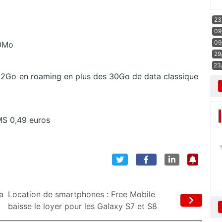
23
09
09
00Mo
29
23
ue 2Go en roaming en plus des 30Go de data classique
MS 0,49 euros
a
Location de smartphones : Free Mobile
baisse le loyer pour les Galaxy S7 et S8