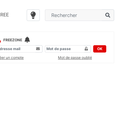
FREE
FREEZONE
OK
éer un compte
Mot de passe oublié