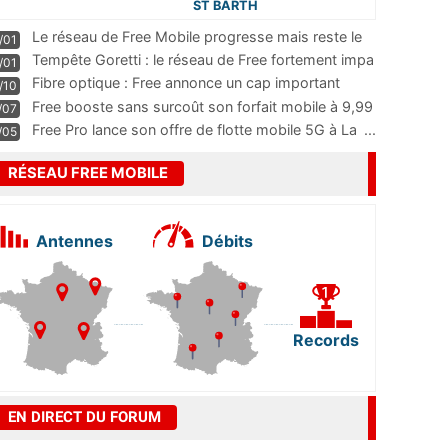
ST BARTH
Le réseau de Free Mobile progresse mais reste le
/01
m
...
Tempête Goretti : le réseau de Free fortement impa
/01
...
Fibre optique : Free annonce un cap important
/10
pass
...
Free booste sans surcoût son forfait mobile à 9,99
/07
...
Free Pro lance son offre de flotte mobile 5G à La
...
/05
RÉSEAU FREE MOBILE
Antennes
Débits
Records
EN DIRECT DU FORUM