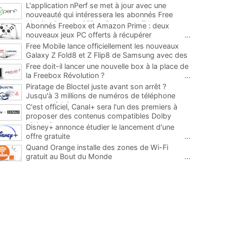
L'application nPerf se met à jour avec une
nouveauté qui intéressera les abonnés Free
Mobile, Orange, SFR et Bouygues Telecom
...
Abonnés Freebox et Amazon Prime : deux
nouveaux jeux PC offerts à récupérer
...
Free Mobile lance officiellement les nouveaux
Galaxy Z Fold8 et Z Flip8 de Samsung avec des
promos et des cadeaux
...
Free doit-il lancer une nouvelle box à la place de
la Freebox Révolution ?
...
Piratage de Bloctel juste avant son arrêt ?
Jusqu'à 3 millions de numéros de téléphone
auraient fuité
...
C'est officiel, Canal+ sera l'un des premiers à
proposer des contenus compatibles Dolby
Vision 2
...
Disney+ annonce étudier le lancement d'une
offre gratuite
...
Quand Orange installe des zones de Wi-Fi
gratuit au Bout du Monde
...