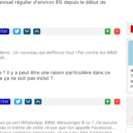
annuel régulier d'environ 8% depuis le début de
+
-
iter
taliens.. Un nouveau qui deffonce tout ! Par contre les MMS
it...
N
 ? il y a peut être une raison particulière dans ce
T
 ça ne soit pas inclut ?
l
F
+
-
citer
 quoi ça sert WhatsApp, BBM, Messenger & co ? J’ai aucune
 pas ni même de cette chose que l’on appelle Facebook....
 pour certaines personnes, et ce sans être à tataouine