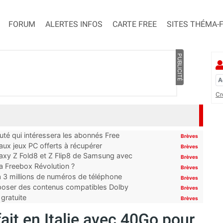
FORUM
ALERTES INFOS
CARTE FREE
SITES THÉMA-
PUBLICITÉ
Cr
uté qui intéressera les abonnés Free
Brèves
x jeux PC offerts à récupérer
Brèves
laxy Z Fold8 et Z Flip8 de Samsung avec
Brèves
 la Freebox Révolution ?
Brèves
’à 3 millions de numéros de téléphone
Brèves
proposer des contenus compatibles Dolby
Brèves
gratuite
Brèves
fait en Italie avec 40Go pour