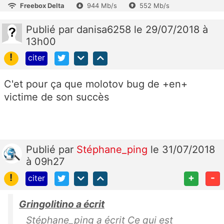
Freebox Delta
944 Mb/s
552 Mb/s
Publié
par
danisa6258
le 29/07/2018 à
13h00
!
citer
C'et pour ça que molotov bug de +en+
victime de son succès
Publié
par
Stéphane_ping
le 31/07/2018
à 09h27
!
+
-
citer
Gringolitino a écrit
Stéphane_ping a écrit Ce qui est