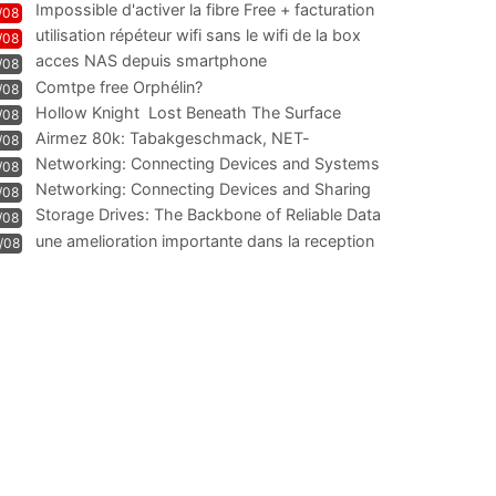
Impossible d'activer la fibre Free + facturation
/08
résiliation
utilisation répéteur wifi sans le wifi de la box
/08
acces NAS depuis smartphone
/08
Comtpe free Orphélin?
/08
Hollow Knight  Lost Beneath The Surface
/08
Airmez 80k: Tabakgeschmack, NET-
/08
Technologie und Leistung im
Networking: Connecting Devices and Systems
/08
Networking: Connecting Devices and Sharing
/08
Information
Storage Drives: The Backbone of Reliable Data
/08
Management
une amelioration importante dans la reception
/08
WIFI