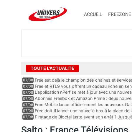
ACCUEIL
FREEZONE
TOUTE L'ACTUALITÉ
Free est déjà le champion des chaînes et services 
07/08
encore au moin...
Free et RTL9 vous offrent un cadeau riche en sens
07/08
l’obtenir
L’application nPerf se met à jour avec une nouvea
07/08
Mobile, Orange, SFR ...
Abonnés Freebox et Amazon Prime : deux nouveau
07/08
Free Mobile lance officiellement les nouveaux Ga
07/08
des promos et des cadeaux
Free doit-il lancer une nouvelle box à la place de
07/08
Piratage de Bloctel juste avant son arrêt ? Jusqu
07/08
auraient fuité
Salto : France Télévisions