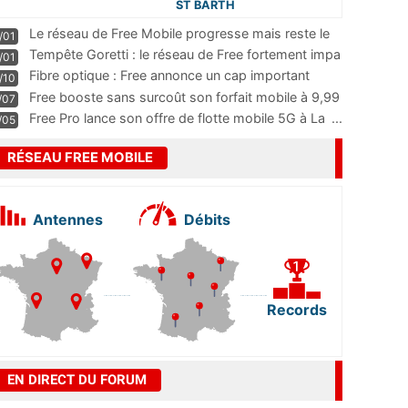
ST BARTH
Le réseau de Free Mobile progresse mais reste le
/01
m
...
Tempête Goretti : le réseau de Free fortement impa
/01
...
Fibre optique : Free annonce un cap important
/10
pass
...
Free booste sans surcoût son forfait mobile à 9,99
/07
...
Free Pro lance son offre de flotte mobile 5G à La
...
/05
RÉSEAU FREE MOBILE
Antennes
Débits
Records
EN DIRECT DU FORUM