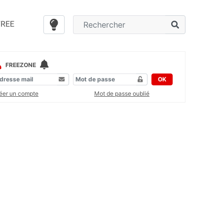
FREE
FREEZONE
OK
éer un compte
Mot de passe oublié