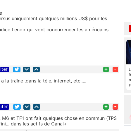
e
versus uniquement quelques millions US$ pour les
ice Lenoir qui vont concurrencer les américains.
+
-
iter
L
R
traîne ,dans la télé, internet, etc.....
d
F
t
+
-
iter
on, M6 et TF1 ont fait quelques chose en commun (TPS
ni... dans les actifs de Canal+