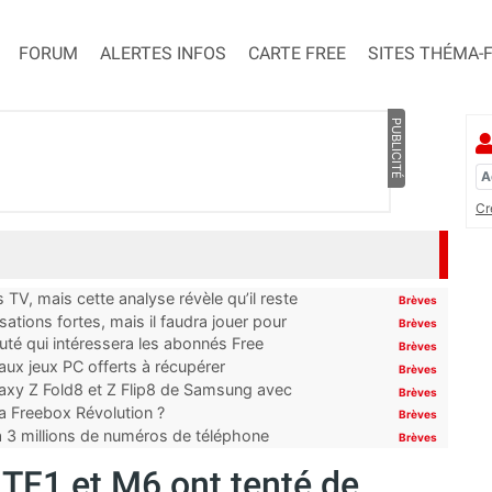
FORUM
ALERTES INFOS
CARTE FREE
SITES THÉMA-
PUBLICITÉ
Cr
TV, mais cette analyse révèle qu’il reste
Brèves
ations fortes, mais il faudra jouer pour
Brèves
uté qui intéressera les abonnés Free
Brèves
x jeux PC offerts à récupérer
Brèves
laxy Z Fold8 et Z Flip8 de Samsung avec
Brèves
 la Freebox Révolution ?
Brèves
’à 3 millions de numéros de téléphone
Brèves
, TF1 et M6 ont tenté de