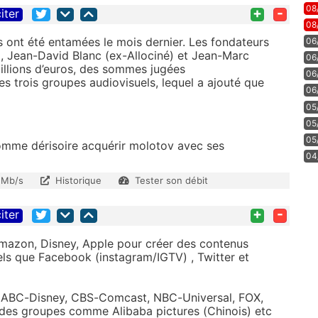
08
+
-
iter
08
s ont été entamées le mois dernier. Les fondateurs
06
, Jean-David Blanc (ex-Allociné) et Jean-Marc
06
llions d’euros, des sommes jugées
06
es trois groupes audiovisuels, lequel a ajouté que
06
05
05
05
somme dérisoire acquérir molotov avec ses
04
 Mb/s
Historique
Tester son débit
+
-
iter
Amazon, Disney, Apple pour créer des contenus
els que Facebook (instagram/IGTV) , Twitter et
 (ABC-Disney, CBS-Comcast, NBC-Universal, FOX,
des groupes comme Alibaba pictures (Chinois) etc