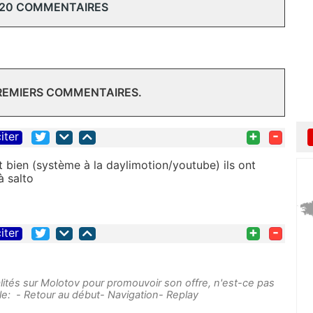
 20 COMMENTAIRES
PREMIERS COMMENTAIRES.
+
-
iter
tôt bien (système à la daylimotion/youtube) ils ont
à salto
+
-
iter
lités sur Molotov pour promouvoir son offre, n'est-ce pas
le: - Retour au début- Navigation- Replay