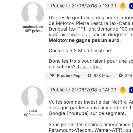
!
Publié le 21/06/2018 à 13h39
c
D’après le quotidien, des négociation
de Molotov Pierre Lescure (ex-Canal)
ouaimaibon
Denoual (ex-TF1) ont demandé 100 mi
1957 points
« déraisonnables » par un dirigeant d
Molotov ne gagne pas un euro.
Oui mais 5.5 M d'utilisateurs.
Donc les trois voudraient pour une 
utilisateurs?
Tout bénef.
Freebox Pop
938 Mb/s
354
!
Publié le 21/06/2018 à 14h03
c
Vu les sommes investis par Netflix, 
ainsi que par les nouveaux entrants t
veve
Google (Youtube) sur ce segment.
909 points
Sans parler des chaines américaines
Paramount-Viacom, Warner-ATT), ou 