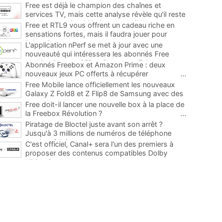
Free est déjà le champion des chaînes et
services TV, mais cette analyse révèle qu'il reste
encore au moins 141 ajouts possibles
...
Free et RTL9 vous offrent un cadeau riche en
sensations fortes, mais il faudra jouer pour
l'obtenir
...
L'application nPerf se met à jour avec une
nouveauté qui intéressera les abonnés Free
Mobile, Orange, SFR et Bouygues Telecom
...
Abonnés Freebox et Amazon Prime : deux
nouveaux jeux PC offerts à récupérer
...
Free Mobile lance officiellement les nouveaux
Galaxy Z Fold8 et Z Flip8 de Samsung avec des
promos et des cadeaux
...
Free doit-il lancer une nouvelle box à la place de
la Freebox Révolution ?
...
Piratage de Bloctel juste avant son arrêt ?
Jusqu'à 3 millions de numéros de téléphone
auraient fuité
...
C'est officiel, Canal+ sera l'un des premiers à
proposer des contenus compatibles Dolby
Vision 2
...