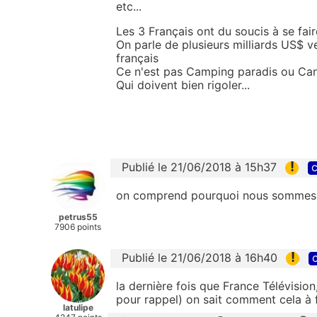
etc...
Les 3 Français ont du soucis à se fair
On parle de plusieurs milliards US$ 
français
Ce n'est pas Camping paradis ou Cand
Qui doivent bien rigoler...
!
Publié le 21/06/2018 à 15h37
c
on comprend pourquoi nous sommes a la 
petrus55
7906 points
!
Publié le 21/06/2018 à 16h40
c
la dernière fois que France Télévisi
pour rappel) on sait comment cela à fi
latulipe