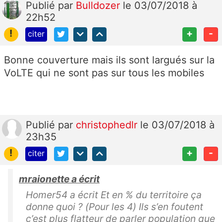
Publié
par
Bulldozer
le 03/07/2018 à
22h52
!
+
-
citer
Bonne couverture mais ils sont largués sur la
VoLTE qui ne sont pas sur tous les mobiles
Publié
par
christophedlr
le 03/07/2018 à
23h35
!
+
-
citer
mraionette a écrit
Homer54 a écrit Et en % du territoire ça
donne quoi ? (Pour les 4) Ils s’en foutent
c’est plus flatteur de parler population que