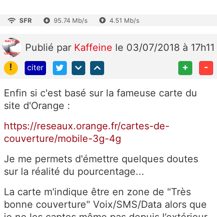
SFR
95.74 Mb/s
4.51 Mb/s
Publié
par
Kaffeine
le 03/07/2018 à 17h11
!
+
-
citer
Enfin si c'est basé sur la fameuse carte du
site d'Orange :
https://reseaux.orange.fr/cartes-de-
couverture/mobile-3g-4g
Je me permets d'émettre quelques doutes
sur la réalité du pourcentage...
La carte m'indique être en zone de "
Très
bonne couverture" Voix/SMS/Data alors que
je ne les captes même pas depuis l’extérieur