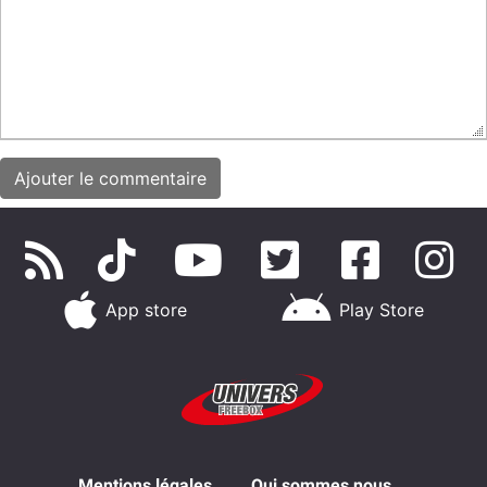
App store
Play Store
Mentions légales
Qui sommes nous