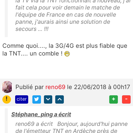
la TV via la TNT fonctionnait à nouveau, j'ai
fait cela pour voir demain le matche de
l'équipe de France en cas de nouvelle
panne, j'aurais ainsi une solution de
secours ... !!!
Comme quoi...., la 3G/4G est plus fiable que
la TNT.... un comble !
Publié
par
reno69
le 22/06/2018 à 00h17
!
+
-
citer
Stéphane_ping a écrit
reno69 a écrit Bonjour, aujourd'hui panne
de l'émetteur TNT en Ardèche près de