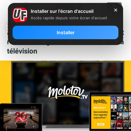
✕
Installer sur l'écran d'accueil
Accès rapide depuis votre écran d'accueil
L’INA s’invite sur Molotov et vous fait
Installer
revivre les grands moments de la
télévision