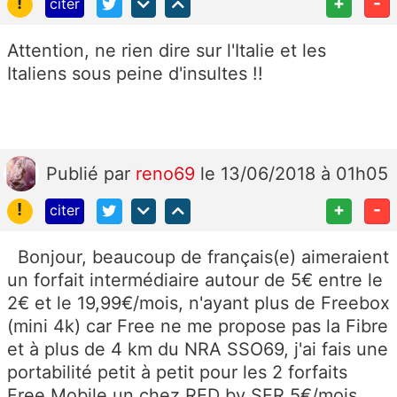
!
+
-
citer
Attention, ne rien dire sur l'Italie et les
Italiens sous peine d'insultes !!
Publié
par
reno69
le 13/06/2018 à 01h05
!
+
-
citer
Bonjour, beaucoup de français(e) aimeraient
un forfait intermédiaire autour de 5€ entre le
2€ et le 19,99€/mois, n'ayant plus de Freebox
(mini 4k) car Free ne me propose pas la Fibre
et à plus de 4 km du NRA SSO69, j'ai fais une
portabilité petit à petit pour les 2 forfaits
Free Mobile un chez RED by SFR 5€/mois