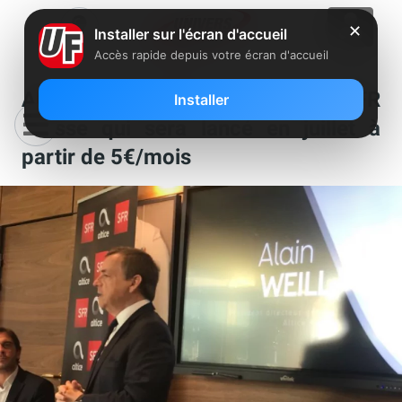
✕
Installer sur l'écran d'accueil
Accès rapide depuis votre écran d'accueil
Alain Weill présente le nouveau SFR
Installer
Presse qui sera lancé en juillet à
partir de 5€/mois