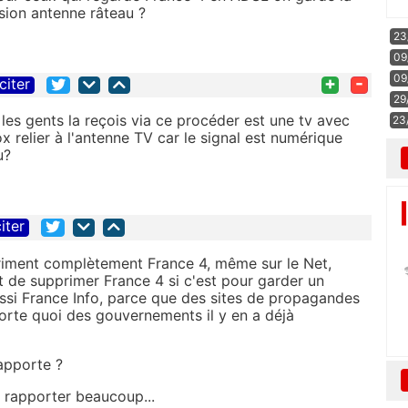
sion antenne râteau ?
23
09
09
+
-
citer
29
 les gents la reçois via ce procéder est une tv avec
23
 relier à l'antenne TV car le signal est numérique
u?
iter
priment complètement France 4, même sur le Net,
t de supprimer France 4 si c'est pour garder un
ssi France Info, parce que des sites de propagandes
porte quoi des gouvernements il y en a déjà
apporte ?
 rapporter beaucoup...