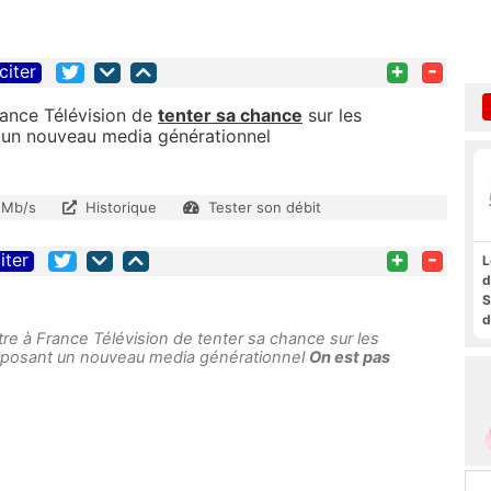
+
-
citer
rance Télévision de
tenter sa chance
sur les
 un nouveau media générationnel
 Mb/s
Historique
Tester son débit
+
-
iter
L
d
S
d
re à France Télévision de tenter sa chance sur les
a
oposant un nouveau media générationnel
On est pas
f
t
F