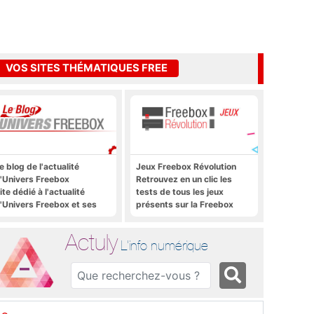
VOS SITES THÉMATIQUES FREE
e blog de l'actualité
Jeux Freebox Révolution
'Univers Freebox
Retrouvez en un clic les
ite dédié à l'actualité
tests de tous les jeux
'Univers Freebox et ses
présents sur la Freebox
pplications mobiles, aux
Révolution, la box de Free
orums, aux sites
Actuly
hématiques Actuly, à
L'info numérique
reezone, etc.