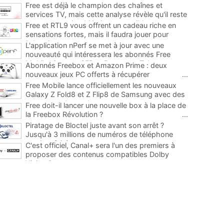
Free est déjà le champion des chaînes et
services TV, mais cette analyse révèle qu'il reste
encore au moins 141 ajouts possibles
...
Free et RTL9 vous offrent un cadeau riche en
sensations fortes, mais il faudra jouer pour
l'obtenir
...
L'application nPerf se met à jour avec une
nouveauté qui intéressera les abonnés Free
Mobile, Orange, SFR et Bouygues Telecom
...
Abonnés Freebox et Amazon Prime : deux
nouveaux jeux PC offerts à récupérer
...
Free Mobile lance officiellement les nouveaux
Galaxy Z Fold8 et Z Flip8 de Samsung avec des
promos et des cadeaux
...
Free doit-il lancer une nouvelle box à la place de
la Freebox Révolution ?
...
Piratage de Bloctel juste avant son arrêt ?
Jusqu'à 3 millions de numéros de téléphone
auraient fuité
...
C'est officiel, Canal+ sera l'un des premiers à
proposer des contenus compatibles Dolby
Vision 2
...