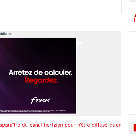
blicité
araître du canal hertzien pour n’être diffusé qu’en