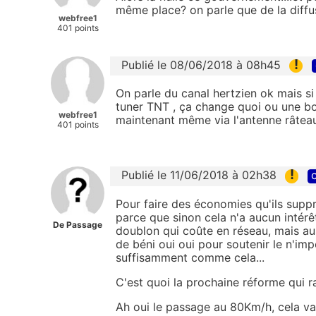
même place? on parle que de la diffu
webfree1
401 points
!
Publié le 08/06/2018 à 08h45
On parle du canal hertzien ok mais si
tuner TNT , ça change quoi ou une box
webfree1
maintenant même via l'antenne râtea
401 points
!
Publié le 11/06/2018 à 02h38
c
Pour faire des économies qu'ils sup
parce que sinon cela n'a aucun intérê
De Passage
doublon qui coûte en réseau, mais au
de béni oui oui pour soutenir le n'im
suffisamment comme cela...
C'est quoi la prochaine réforme qui r
Ah oui le passage au 80Km/h, cela va