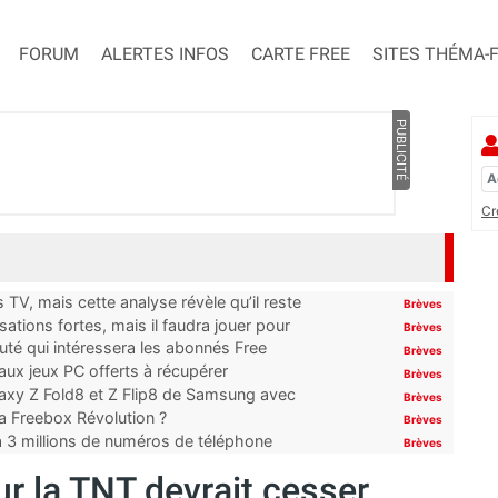
FORUM
ALERTES INFOS
CARTE FREE
SITES THÉMA-
PUBLICITÉ
Cr
TV, mais cette analyse révèle qu’il reste
Brèves
ations fortes, mais il faudra jouer pour
Brèves
uté qui intéressera les abonnés Free
Brèves
x jeux PC offerts à récupérer
Brèves
laxy Z Fold8 et Z Flip8 de Samsung avec
Brèves
 la Freebox Révolution ?
Brèves
’à 3 millions de numéros de téléphone
Brèves
ur la TNT devrait cesser