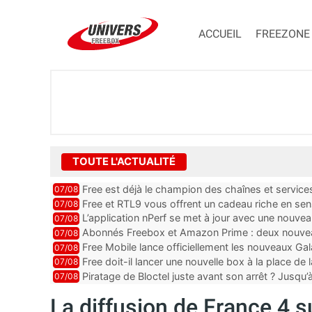
ACCUEIL
FREEZONE
TOUTE L'ACTUALITÉ
Free est déjà le champion des chaînes et services 
07/08
encore au moin...
Free et RTL9 vous offrent un cadeau riche en sens
07/08
l’obtenir
L’application nPerf se met à jour avec une nouvea
07/08
Mobile, Orange, SFR ...
Abonnés Freebox et Amazon Prime : deux nouveau
07/08
Free Mobile lance officiellement les nouveaux Ga
07/08
des promos et des cadeaux
Free doit-il lancer une nouvelle box à la place de
07/08
Piratage de Bloctel juste avant son arrêt ? Jusqu
07/08
auraient fuité
La diffusion de France 4 s