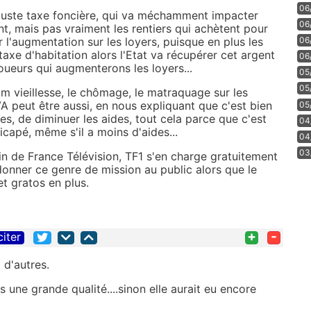
06
njuste taxe foncière, qui va méchamment impacter
06
t, mais pas vraiment les rentiers qui achètent pour
r l'augmentation sur les loyers, puisque en plus les
06
axe d'habitation alors l'Etat va récupérer cet argent
06
loueurs qui augmenterons les loyers...
05
05
mum vieillesse, le chômage, le matraquage sur les
VA peut être aussi, en nous expliquant que c'est bien
05
es, de diminuer les aides, tout cela parce que c'est
04
icapé, même s'il a moins d'aides...
04
03
 de France Télévision, TF1 s'en charge gratuitement
donner ce genre de mission au public alors que le
et gratos en plus.
+
-
citer
d'autres.
 une grande qualité....sinon elle aurait eu encore