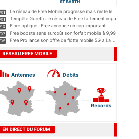
ST BARTH
Le réseau de Free Mobile progresse mais reste le
/01
m
...
Tempête Goretti : le réseau de Free fortement impa
/01
...
Fibre optique : Free annonce un cap important
/10
pass
...
Free booste sans surcoût son forfait mobile à 9,99
/07
...
Free Pro lance son offre de flotte mobile 5G à La
...
/05
RÉSEAU FREE MOBILE
Antennes
Débits
Records
EN DIRECT DU FORUM