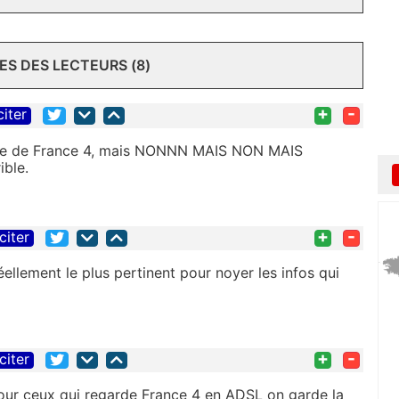
S DES LECTEURS (8)
+
-
citer
lace de France 4, mais NONNN MAIS NON MAIS
ible.
+
-
citer
éellement le plus pertinent pour noyer les infos qui
+
-
citer
 pour ceux qui regarde France 4 en ADSL on garde la