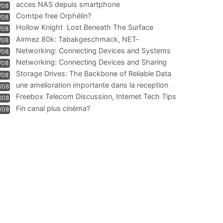
acces NAS depuis smartphone
/08
Comtpe free Orphélin?
/08
Hollow Knight  Lost Beneath The Surface
/08
Airmez 80k: Tabakgeschmack, NET-
/08
Technologie und Leistung im
Networking: Connecting Devices and Systems
/08
Networking: Connecting Devices and Sharing
/08
Information
Storage Drives: The Backbone of Reliable Data
/08
Management
une amelioration importante dans la reception
/08
WIFI
Freebox Telecom Discussion, Internet Tech Tips
/08
Communi
Fin canal plus cinéma?
/08