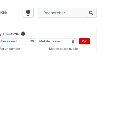
FREE
FREEZONE
OK
éer un compte
Mot de passe oublié