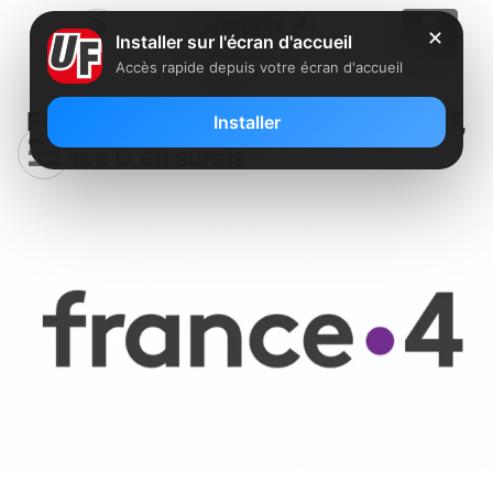
✕
Installer sur l'écran d'accueil
Accès rapide depuis votre écran d'accueil
France 4 va disparaître de la TNT,
Installer
France Ô en sursis