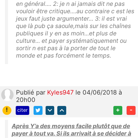
en général.... 2: je n ai jamais dit ne pas
vouloir être critique....au contraire c est les
jeux faut juste argumenter... 3: il est vrai
que là pub ça saoule,mais sur les chaînes
publiques il y en as moin...et plus de
culture... et payer systématiquement ou
sortir n est pas à la porter de tout le
monde et pas forcément le temps.
Publié
par
Kyles947
le 04/06/2018 à
20h00
!
+
-
citer
Après Y’a des moyens facile plutôt que de
payer à tout va. Si ils arrivait à se décider à