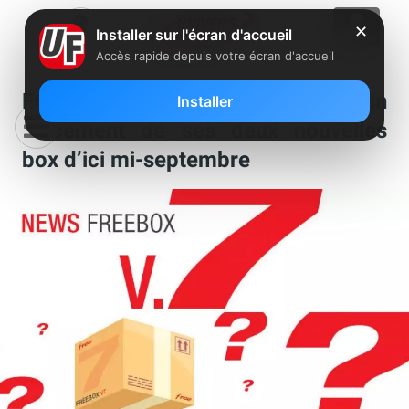
✕
Installer sur l'écran d'accueil
Accès rapide depuis votre écran d'accueil
Freebox V7 : Free annonce un
Installer
lancement de ses deux nouvelles
box d’ici mi-septembre