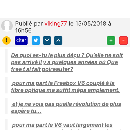
Publié
par
viking77
le 15/05/2018 à
16h56
!
+
-
citer
De quoi es-tu le plus déçu ? Qu’elle ne soit
pas arrivé il y a quelques années où Que
free t ai fait poireauter?
pour ma part la Freebox V6 couplé à la
fibre optique me suffit méga amplement.
et je ne vois pas quelle révolution de plus
espère tu...
pour ma part le V6 vaut largement les