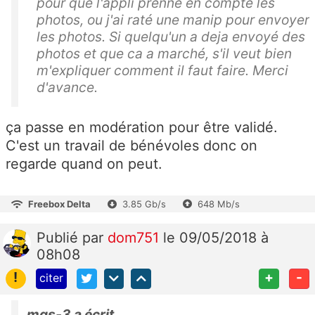
pour que l'appli prenne en compte les
photos, ou j'ai raté une manip pour envoyer
les photos. Si quelqu'un a deja envoyé des
photos et que ca a marché, s'il veut bien
m'expliquer comment il faut faire. Merci
d'avance.
ça passe en modération pour être validé.
C'est un travail de bénévoles donc on
regarde quand on peut.
Freebox Delta
3.85 Gb/s
648 Mb/s
Publié
par
dom751
le 09/05/2018 à
08h08
!
+
-
citer
mgs-3 a écrit