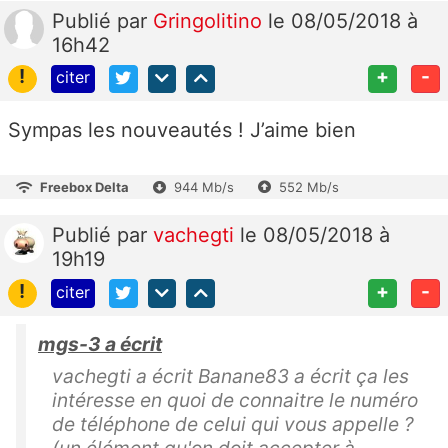
Publié
par
Gringolitino
le 08/05/2018 à
16h42
!
+
-
citer
Sympas les nouveautés ! J’aime bien
Freebox Delta
944 Mb/s
552 Mb/s
Publié
par
vachegti
le 08/05/2018 à
19h19
!
+
-
citer
mgs-3 a écrit
vachegti a écrit Banane83 a écrit ça les
intéresse en quoi de connaitre le numéro
de téléphone de celui qui vous appelle ?